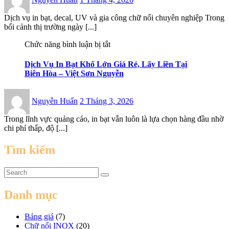
on
Dịch vụ in bạt, decal, UV và gia công chữ nổi chuyên nghiệp Trong
bối cảnh thị trường ngày [...]
ở
Chức năng bình luận bị tắt
Dịch
Vụ
Dịch Vụ In Bạt Khổ Lớn Giá Rẻ, Lấy Liền Tại
In
Biên Hòa – Việt Sơn Nguyễn
Bạt
Khổ
Posted
Lớn
Nguyễn Huấn
2 Tháng 3, 2026
on
Giá
Rẻ,
Trong lĩnh vực quảng cáo, in bạt vẫn luôn là lựa chọn hàng đầu nhờ
Lấy
chi phí thấp, độ [...]
Liền
Tại
Tìm kiếm
Biên
Hòa
–
Việt
Sơn
Danh mục
Nguyễn
Bảng giá
(7)
Chữ nổi INOX
(20)