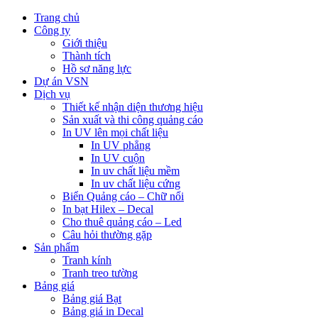
Trang chủ
Công ty
Giới thiệu
Thành tích
Hồ sơ năng lực
Dự án VSN
Dịch vụ
Thiết kế nhận diện thương hiệu
Sản xuất và thi công quảng cáo
In UV lên mọi chất liệu
In UV phẳng
In UV cuộn
In uv chất liệu mềm
In uv chất liệu cứng
Biển Quảng cáo – Chữ nổi
In bạt Hilex – Decal
Cho thuê quảng cáo – Led
Câu hỏi thường gặp
Sản phẩm
Tranh kính
Tranh treo tường
Bảng giá
Bảng giá Bạt
Bảng giá in Decal