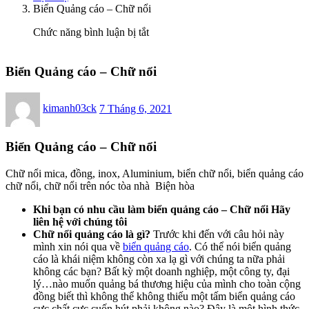
Biển Quảng cáo – Chữ nổi
ở
Chức năng bình luận bị tắt
Biển
Quảng
cáo
Biển Quảng cáo – Chữ nổi
–
Chữ
Posted
nổi
kimanh03ck
7 Tháng 6, 2021
on
Biển Quảng cáo – Chữ nổi
Chữ nổi mica, đồng, inox, Aluminium, biển chữ nổi, biển quảng cáo
chữ nổi, chữ nổi trên nóc tòa nhà Biện hòa
Khi bạn có nhu cầu làm biển quảng cáo – Chữ nổi Hãy
liên hệ với chúng tôi
Chữ nổi quảng cáo là gì?
Trước khi đến với câu hỏi này
mình xin nói qua về
biển quảng cáo
. Có thể nói biển quảng
cáo là khái niệm không còn xa lạ gì với chúng ta nữa phải
không các bạn? Bất kỳ một doanh nghiệp, một công ty, đại
lý…nào muốn quảng bá thương hiệu của mình cho toàn cộng
đồng biết thì không thể không thiếu một tấm biển quảng cáo
cực chất cực cuốn hút phải không nào? Đây là một hình thức