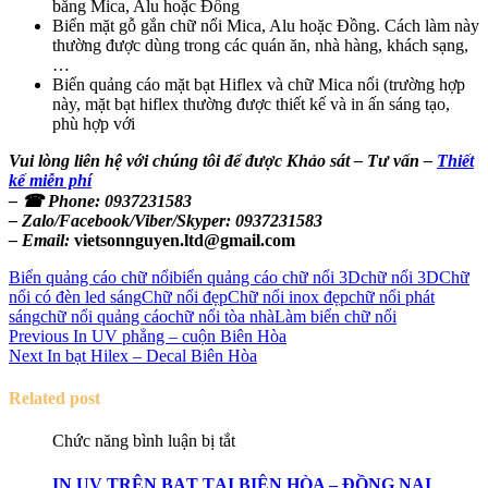
bằng Mica, Alu hoặc Đồng
Biển mặt gỗ gắn chữ nổi Mica, Alu hoặc Đồng. Cách làm này
thường được dùng trong các quán ăn, nhà hàng, khách sạng,
…
Biển quảng cáo mặt bạt Hiflex và chữ Mica nổi (trường hợp
này, mặt bạt hiflex thường được thiết kế và in ấn sáng tạo,
phù hợp với
Vui lòng liên hệ với chúng tôi để được Khảo sát – Tư vấn –
Thiết
kế miễn phí
– ☎ Phone: 0937231583
– Zalo/Facebook/Viber/Skyper: 0937231583
– Email:
vietsonnguyen.ltd@gmail.com
Biển quảng cáo chữ nổi
biển quảng cáo chữ nổi 3D
chữ nổi 3D
Chữ
nổi có đèn led sáng
Chữ nổi đẹp
Chữ nổi inox đẹp
chữ nổi phát
sáng
chữ nổi quảng cáo
chữ nổi tòa nhà
Làm biển chữ nổi
Điều
Previous
Previous
In UV phẳng – cuộn Biên Hòa
Next
post:
Next
In bạt Hilex – Decal Biên Hòa
hướng
post:
bài
Related post
viết
ở
Chức năng bình luận bị tắt
IN
UV
IN UV TRÊN BẠT TẠI BIÊN HÒA – ĐỒNG NAI