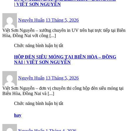
TRÊN
| VIỆT SƠN NGUYỄN
BẠT
TẠI
Posted
BIÊN
Nguyễn Huấn
13 Tháng 5, 2026
on
HÒA
–
Việt Sơn Nguyễn – xưởng chuyên in UV trên bạt trực tiếp tại Biên
ĐỒNG
Hòa, Đồng Nai với công [...]
NAI
|
ở
Chức năng bình luận bị tắt
VIỆT
HỘP
SƠN
ĐÈN
HỘP ĐÈN SIÊU MỎNG TẠI BIÊN HÒA – ĐỒNG
NGUYỄN
SIÊU
NAI | VIỆT SƠN NGUYỄN
MỎNG
TẠI
Posted
BIÊN
Nguyễn Huấn
13 Tháng 5, 2026
on
HÒA
–
Việt Sơn Nguyễn – đơn vị chuyên thi công hộp đèn siêu mỏng tại
ĐỒNG
Biên Hòa, Đồng Nai và [...]
NAI
|
ở
Chức năng bình luận bị tắt
VIỆT
hay
SƠN
hay
NGUYỄN
Posted
Nguyễn Huấn
1 Tháng 4, 2026