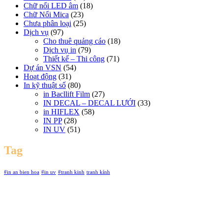
Chữ nổi LED âm
(18)
Chữ Nổi Mica
(23)
Chưa phân loại
(25)
Dịch vụ
(97)
Cho thuê quảng cáo
(18)
Dịch vụ in
(79)
Thiết kế – Thi công
(71)
Dự án VSN
(54)
Hoạt động
(31)
In kỹ thuật số
(80)
in Bacllift Film
(27)
IN DECAL – DECAL LƯỚI
(33)
in HIFLEX
(58)
IN PP
(28)
IN UV
(51)
Tag
#in an bien hoa
#in uv
#tranh kinh
tranh kính