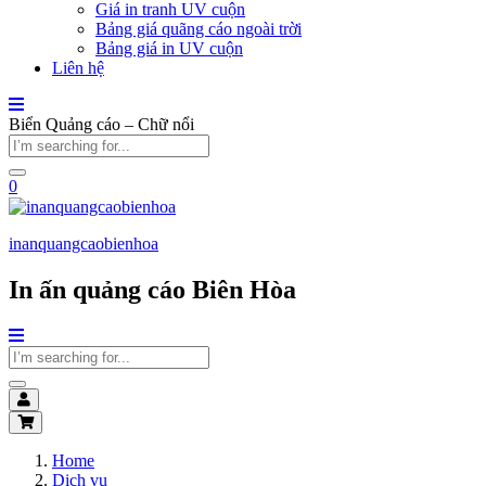
Giá in tranh UV cuộn
Bảng giá quãng cáo ngoài trời
Bảng giá in UV cuộn
Liên hệ
Biển Quảng cáo – Chữ nổi
0
inanquangcaobienhoa
In ấn quảng cáo Biên Hòa
Home
Dịch vụ