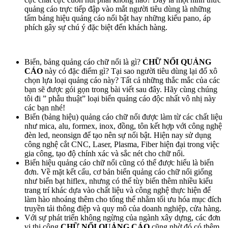
quảng cáo trực tiếp đập vào mắt người tiêu dùng là những
tấm bảng hiệu quảng cáo nổi bật hay những kiểu pano, áp
phích gây sự chú ý đặc biệt đến khách hàng.
Biển, bảng quảng cáo chữ nổi là gì?
CHỮ NỔI QUẢNG
CÁO
này có đặc điểm gì? Tại sao người tiêu dùng lại đổ xô
chọn lựa loại quảng cáo này? Tất cả những thắc mắc của các
bạn sẽ được gói gọn trong bài viết sau đây. Hãy cùng chúng
tôi đi ” phẫu thuật” loại biển quảng cáo độc nhất vô nhị này
các bạn nhé!
Biển (bảng hiệu) quảng cáo chữ nổi được làm từ các chất liệu
như mica, alu, formex, inox, đồng, tôn kết hợp với công nghệ
đèn led, neonsign để tạo nên sự nổi bật. Hiện nay sử dụng
công nghệ cắt CNC, Laser, Plasma, Fiber hiện đại trong việc
gia công, tạo độ chính xác và sắc nét cho chữ nổi.
Biển hiệu quảng cáo chữ nổi cũng có thể được hiểu là biển
đơn. Về mặt kết cấu, cơ bản biển quảng cáo chữ nổi giống
như biển bạt hiflex, nhưng có thể tùy biến thêm nhiều kiểu
trang trí khác dựa vào chất liệu và công nghệ thực hiện để
làm hào nhoáng thêm cho tổng thể nhằm tối ưu hóa mục đích
truyền tải thông điệp và quy mô của doanh nghiệp, cửa hàng.
Với sự phát triển không ngừng của ngành xây dựng, các đơn
vị thi công
CHỮ NỔI QUẢNG CÁO
cũng nhờ đó có thêm