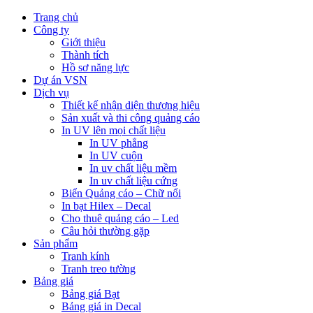
Trang chủ
Công ty
Giới thiệu
Thành tích
Hồ sơ năng lực
Dự án VSN
Dịch vụ
Thiết kế nhận diện thương hiệu
Sản xuất và thi công quảng cáo
In UV lên mọi chất liệu
In UV phẳng
In UV cuộn
In uv chất liệu mềm
In uv chất liệu cứng
Biển Quảng cáo – Chữ nổi
In bạt Hilex – Decal
Cho thuê quảng cáo – Led
Câu hỏi thường gặp
Sản phẩm
Tranh kính
Tranh treo tường
Bảng giá
Bảng giá Bạt
Bảng giá in Decal