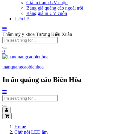
Giá in tranh UV cuộn
Bảng giá quãng cáo ngoài trời
Bảng giá in UV cuộn
Liên hệ
Thẩm mỹ y khoa Trương Kiều Xuân
0
inanquangcaobienhoa
In ấn quảng cáo Biên Hòa
Home
Chữ nổi LED âm