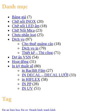
Danh mục
Bảng giá
(7)
Chữ nổi INOX
(20)
Chữ nổi LED âm
(18)
Chữ Nổi Mica
(23)
Chưa phân loại
(25)
Dịch vụ
(97)
Cho thuê quảng cáo
(18)
Dịch vụ in
(79)
Thiết kế – Thi công
(71)
Dự án VSN
(54)
Hoạt động
(31)
In kỹ thuật số
(80)
in Bacllift Film
(27)
IN DECAL – DECAL LƯỚI
(33)
in HIFLEX
(58)
IN PP
(28)
IN UV
(51)
Tag
#in an bien hoa
#in uv
#tranh kinh
tranh kính