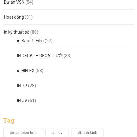
Dự án VSN
(54)
Hoạt động
(31)
In kỹ thuật số
(80)
in Bacllift Film
(27)
IN DECAL – DECAL LƯỚI
(33)
in HIFLEX
(58)
IN PP
(28)
IN UV
(51)
Tag
#in an bien hoa
#in uv
#tranh kinh