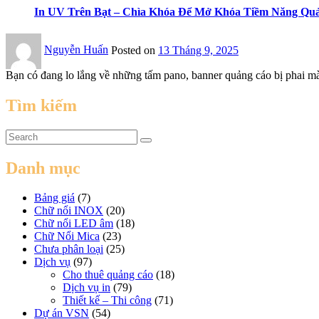
In UV Trên Bạt – Chìa Khóa Để Mở Khóa Tiềm Năng Qu
Nguyễn Huấn
Posted on
13 Tháng 9, 2025
Bạn có đang lo lắng về những tấm pano, banner quảng cáo bị phai màu 
Tìm kiếm
Danh mục
Bảng giá
(7)
Chữ nổi INOX
(20)
Chữ nổi LED âm
(18)
Chữ Nổi Mica
(23)
Chưa phân loại
(25)
Dịch vụ
(97)
Cho thuê quảng cáo
(18)
Dịch vụ in
(79)
Thiết kế – Thi công
(71)
Dự án VSN
(54)