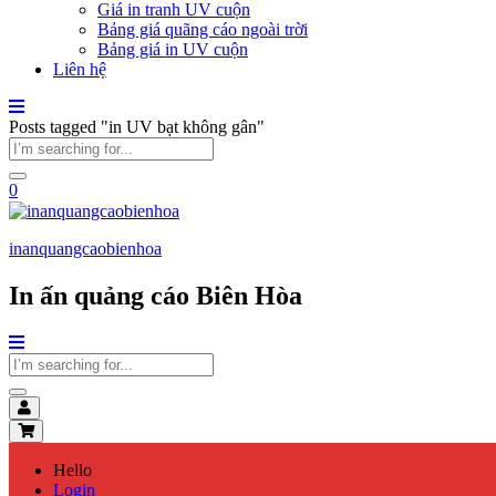
Giá in tranh UV cuộn
Bảng giá quãng cáo ngoài trời
Bảng giá in UV cuộn
Liên hệ
Posts tagged "in UV bạt không gân"
0
inanquangcaobienhoa
In ấn quảng cáo Biên Hòa
Hello
Login