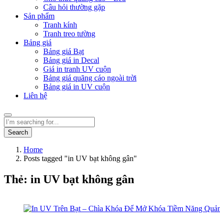
Câu hỏi thường gặp
Sản phẩm
Tranh kính
Tranh treo tường
Bảng giá
Bảng giá Bạt
Bảng giá in Decal
Giá in tranh UV cuộn
Bảng giá quãng cáo ngoài trời
Bảng giá in UV cuộn
Liên hệ
Search
Home
Posts tagged "in UV bạt không gân"
Thẻ:
in UV bạt không gân