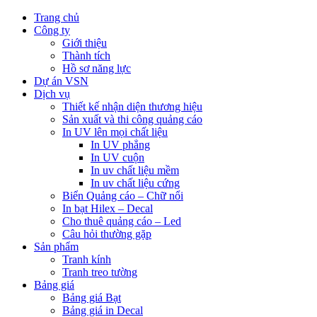
Trang chủ
Công ty
Giới thiệu
Thành tích
Hồ sơ năng lực
Dự án VSN
Dịch vụ
Thiết kế nhận diện thương hiệu
Sản xuất và thi công quảng cáo
In UV lên mọi chất liệu
In UV phẳng
In UV cuộn
In uv chất liệu mềm
In uv chất liệu cứng
Biển Quảng cáo – Chữ nổi
In bạt Hilex – Decal
Cho thuê quảng cáo – Led
Câu hỏi thường gặp
Sản phẩm
Tranh kính
Tranh treo tường
Bảng giá
Bảng giá Bạt
Bảng giá in Decal