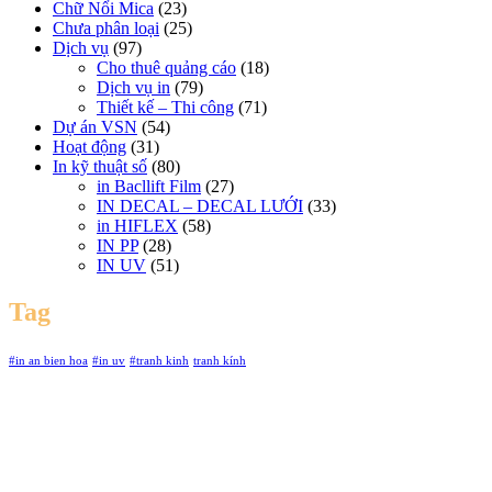
Chữ Nổi Mica
(23)
Chưa phân loại
(25)
Dịch vụ
(97)
Cho thuê quảng cáo
(18)
Dịch vụ in
(79)
Thiết kế – Thi công
(71)
Dự án VSN
(54)
Hoạt động
(31)
In kỹ thuật số
(80)
in Bacllift Film
(27)
IN DECAL – DECAL LƯỚI
(33)
in HIFLEX
(58)
IN PP
(28)
IN UV
(51)
Tag
#in an bien hoa
#in uv
#tranh kinh
tranh kính