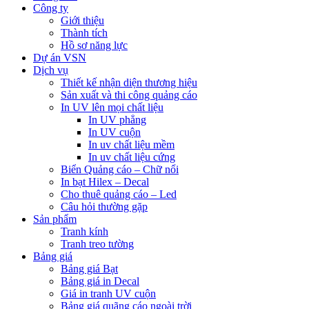
Công ty
Giới thiệu
Thành tích
Hồ sơ năng lực
Dự án VSN
Dịch vụ
Thiết kế nhận diện thương hiệu
Sản xuất và thi công quảng cáo
In UV lên mọi chất liệu
In UV phẳng
In UV cuộn
In uv chất liệu mềm
In uv chất liệu cứng
Biển Quảng cáo – Chữ nổi
In bạt Hilex – Decal
Cho thuê quảng cáo – Led
Câu hỏi thường gặp
Sản phẩm
Tranh kính
Tranh treo tường
Bảng giá
Bảng giá Bạt
Bảng giá in Decal
Giá in tranh UV cuộn
Bảng giá quãng cáo ngoài trời