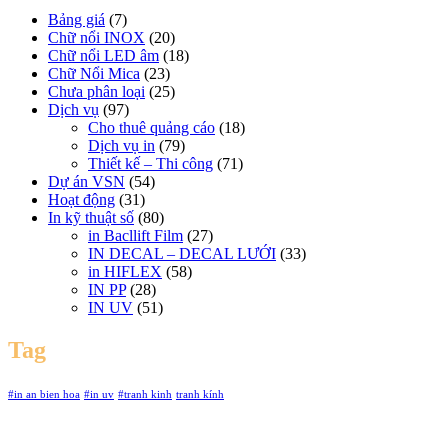
Bảng giá
(7)
Chữ nổi INOX
(20)
Chữ nổi LED âm
(18)
Chữ Nổi Mica
(23)
Chưa phân loại
(25)
Dịch vụ
(97)
Cho thuê quảng cáo
(18)
Dịch vụ in
(79)
Thiết kế – Thi công
(71)
Dự án VSN
(54)
Hoạt động
(31)
In kỹ thuật số
(80)
in Bacllift Film
(27)
IN DECAL – DECAL LƯỚI
(33)
in HIFLEX
(58)
IN PP
(28)
IN UV
(51)
Tag
#in an bien hoa
#in uv
#tranh kinh
tranh kính