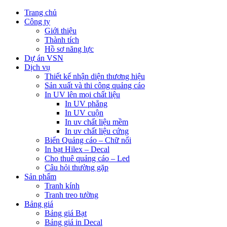
Trang chủ
Công ty
Giới thiệu
Thành tích
Hồ sơ năng lực
Dự án VSN
Dịch vụ
Thiết kế nhận diện thương hiệu
Sản xuất và thi công quảng cáo
In UV lên mọi chất liệu
In UV phẳng
In UV cuộn
In uv chất liệu mềm
In uv chất liệu cứng
Biển Quảng cáo – Chữ nổi
In bạt Hilex – Decal
Cho thuê quảng cáo – Led
Câu hỏi thường gặp
Sản phẩm
Tranh kính
Tranh treo tường
Bảng giá
Bảng giá Bạt
Bảng giá in Decal