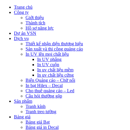
Trang chủ
Công ty
Giới thiệu
Thành tích
Hồ sơ năng lực
Dự án VSN
Dịch vụ
Thiết kế nhận diện thương hiệu
Sản xuất và thi công quảng cáo
In UV lên mọi chất liệu
In UV phẳng
In UV cuộn
In uv chất liệu mềm
In uv chất liệu cứng
Biển Quảng cáo – Chữ nổi
In bạt Hilex – Decal
Cho thuê quảng cáo – Led
Câu hỏi thường gặp
Sản phẩm
Tranh kính
Tranh treo tường
Bảng giá
Bảng giá Bạt
Bảng giá in Decal