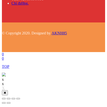
Chỉ đường.
© Copyright 2020. Designed by
AKNH85
0
0
TOP
x
x
X