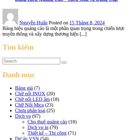
Nguyễn Huấn
Posted on
15 Tháng 8, 2024
Bảng hiệu quảng cáo là một phần quan trọng trong chiến lược
truyền thông và xây dựng thương hiệu [...]
Tìm kiếm
Danh mục
Bảng giá
(7)
Chữ nổi INOX
(20)
Chữ nổi LED âm
(18)
Chữ Nổi Mica
(23)
Chưa phân loại
(25)
Dịch vụ
(97)
Cho thuê quảng cáo
(18)
Dịch vụ in
(79)
Thiết kế – Thi công
(71)
Dự án VSN
(54)