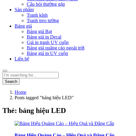
Câu hỏi thường gặp
Sản phẩm
Tranh kính
Tranh treo tường
Bảng giá
Bảng giá Bạt
Bảng giá in Decal
Giá in tranh UV cuộn
Bảng giá quãng cáo ngoài trời
Bảng giá in UV cuộn
Liên hệ
Search
Home
Posts tagged "bảng hiệu LED"
Thẻ:
bảng hiệu LED
Bảng Hiệu Quảng Cáo – Hiệu Quả và Đẳng Cấp