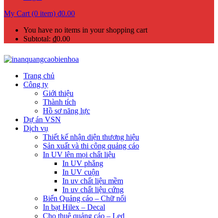
My Cart (0 item)
₫
0.00
You have no items in your shopping cart
Subtotal:
₫
0.00
Trang chủ
Công ty
Giới thiệu
Thành tích
Hồ sơ năng lực
Dự án VSN
Dịch vụ
Thiết kế nhận diện thương hiệu
Sản xuất và thi công quảng cáo
In UV lên mọi chất liệu
In UV phẳng
In UV cuộn
In uv chất liệu mềm
In uv chất liệu cứng
Biển Quảng cáo – Chữ nổi
In bạt Hilex – Decal
Cho thuê quảng cáo – Led