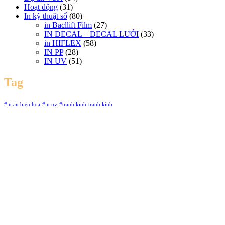
Hoạt động
(31)
In kỹ thuật số
(80)
in Bacllift Film
(27)
IN DECAL – DECAL LƯỚI
(33)
in HIFLEX
(58)
IN PP
(28)
IN UV
(51)
Tag
#in an bien hoa
#in uv
#tranh kinh
tranh kính