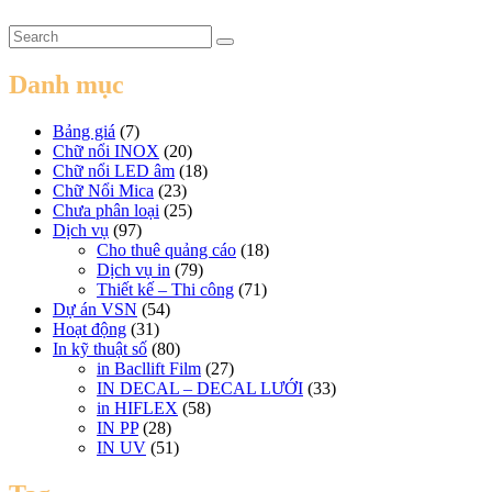
Danh mục
Bảng giá
(7)
Chữ nổi INOX
(20)
Chữ nổi LED âm
(18)
Chữ Nổi Mica
(23)
Chưa phân loại
(25)
Dịch vụ
(97)
Cho thuê quảng cáo
(18)
Dịch vụ in
(79)
Thiết kế – Thi công
(71)
Dự án VSN
(54)
Hoạt động
(31)
In kỹ thuật số
(80)
in Bacllift Film
(27)
IN DECAL – DECAL LƯỚI
(33)
in HIFLEX
(58)
IN PP
(28)
IN UV
(51)