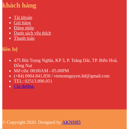
khách hàng
Tài khoản
Giỏ hàng
Đăng nhập
Danh sách yêu thích
Thanh toán
liên hệ
475 Bùi Trọng Nghĩa, KP 3, P. Trảng Dài, TP. Biên Hoà,
Đồng Nai
Mở cửa: 08:00AM - 05.00PM
(+84) 0904.841.850 / vietsonnguyen.ltd@gmail.com
TEL: 02513.890.051
Chỉ đường.
© Copyright 2020. Designed by
AKNH85