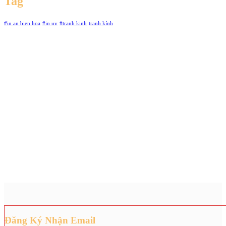
Tag
#in an bien hoa
#in uv
#tranh kinh
tranh kính
Đăng Ký Nhận Email