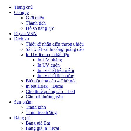
Trang chủ
Công ty
Giới thiệu
Thành tích
Hồ sơ năng lực
Dự án VSN
Dịch vụ
Thiết kế nhận diện thương hiệu
Sản xuất và thi công quảng cáo
In UV lên mọi chất liệu
In UV phẳng
In UV cuộn
In uv chất liệu mềm
In uv chất liệu cứng
Biển Quảng cáo – Chữ nổi
In bạt Hilex – Decal
Cho thuê quảng cáo – Led
Câu hỏi thường gặp
Sản phẩm
Tranh kính
Tranh treo tường
Bảng giá
Bảng giá Bạt
Bảng giá in Decal