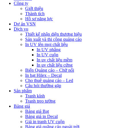
Công ty
Giới thiệu
Thành tích
Hồ sơ năng lực
Dự án VSN
Dịch vụ
Thiết kế nhận diện thương hiệu
Sản xuất và thi công quảng cáo
In UV lên mọi chất liệu
In UV phẳng
In UV cuộn
In uv chất liệu mềm
In uv chất liệu cứng
Biển Quảng cáo – Chữ nổi
In bạt Hilex – Decal
Cho thuê quảng cáo – Led
Câu hỏi thường gặp
Sản phẩm
Tranh kính
Tranh treo tường
Bảng giá
Bảng giá Bạt
Bảng giá in Decal
Giá in tranh UV cuộn
Bảng giá quãng cáo ngoài trời