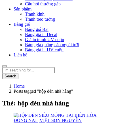
Câu hỏi thường gặp
Sản phẩm
Tranh kính
Tranh treo tường
Bảng giá
Bảng giá Bạt
Bảng giá in Decal
Giá in tranh UV cuộn
Bảng giá quãng cáo ngoài trời
Bảng giá in UV cuộn
Liên hệ
Search
Home
Posts tagged "hộp đèn nhà hàng"
Thẻ:
hộp đèn nhà hàng