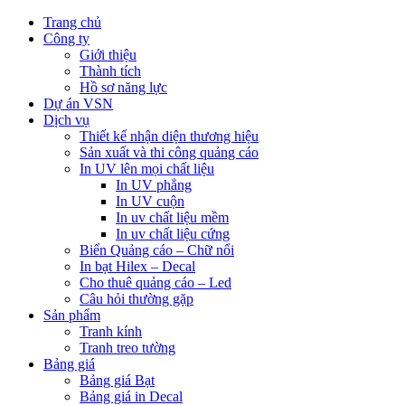
Trang chủ
Công ty
Giới thiệu
Thành tích
Hồ sơ năng lực
Dự án VSN
Dịch vụ
Thiết kế nhận diện thương hiệu
Sản xuất và thi công quảng cáo
In UV lên mọi chất liệu
In UV phẳng
In UV cuộn
In uv chất liệu mềm
In uv chất liệu cứng
Biển Quảng cáo – Chữ nổi
In bạt Hilex – Decal
Cho thuê quảng cáo – Led
Câu hỏi thường gặp
Sản phẩm
Tranh kính
Tranh treo tường
Bảng giá
Bảng giá Bạt
Bảng giá in Decal