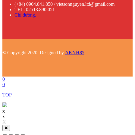
(+84) 0904.841.850 / vietsonnguyen.ltd@gmail.com
TEL: 02513.890.051
Chỉ đường.
© Copyright 2020. Designed by
AKNH85
0
0
TOP
x
x
X