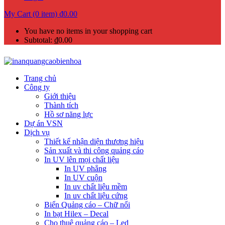
My Cart (0 item)
₫
0.00
You have no items in your shopping cart
Subtotal:
₫
0.00
Trang chủ
Công ty
Giới thiệu
Thành tích
Hồ sơ năng lực
Dự án VSN
Dịch vụ
Thiết kế nhận diện thương hiệu
Sản xuất và thi công quảng cáo
In UV lên mọi chất liệu
In UV phẳng
In UV cuộn
In uv chất liệu mềm
In uv chất liệu cứng
Biển Quảng cáo – Chữ nổi
In bạt Hilex – Decal
Cho thuê quảng cáo – Led