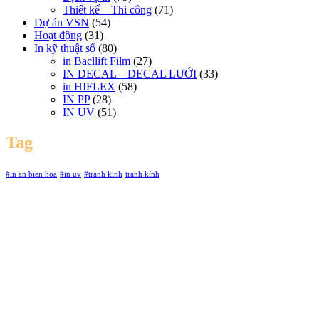
Thiết kế – Thi công
(71)
Dự án VSN
(54)
Hoạt động
(31)
In kỹ thuật số
(80)
in Bacllift Film
(27)
IN DECAL – DECAL LƯỚI
(33)
in HIFLEX
(58)
IN PP
(28)
IN UV
(51)
Tag
#in an bien hoa
#in uv
#tranh kinh
tranh kính