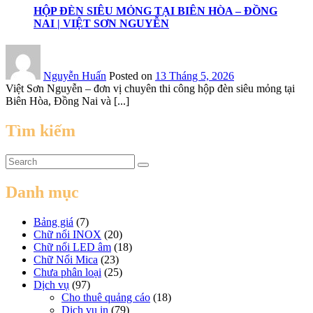
HỘP ĐÈN SIÊU MỎNG TẠI BIÊN HÒA – ĐỒNG
NAI | VIỆT SƠN NGUYỄN
Nguyễn Huấn
Posted on
13 Tháng 5, 2026
Việt Sơn Nguyễn – đơn vị chuyên thi công hộp đèn siêu mỏng tại
Biên Hòa, Đồng Nai và [...]
Tìm kiếm
Danh mục
Bảng giá
(7)
Chữ nổi INOX
(20)
Chữ nổi LED âm
(18)
Chữ Nổi Mica
(23)
Chưa phân loại
(25)
Dịch vụ
(97)
Cho thuê quảng cáo
(18)
Dịch vụ in
(79)