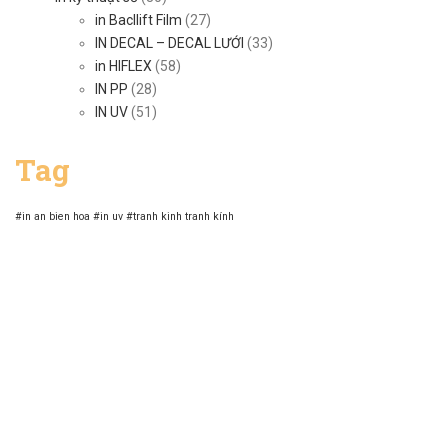
in Bacllift Film
(27)
IN DECAL – DECAL LƯỚI
(33)
in HIFLEX
(58)
IN PP
(28)
IN UV
(51)
Tag
#in an bien hoa
#in uv
#tranh kinh
tranh kính