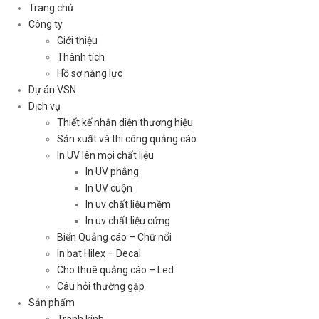
Trang chủ
Công ty
Giới thiệu
Thành tích
Hồ sơ năng lực
Dự án VSN
Dịch vụ
Thiết kế nhận diện thương hiệu
Sản xuất và thi công quảng cáo
In UV lên mọi chất liệu
In UV phẳng
In UV cuộn
In uv chất liệu mềm
In uv chất liệu cứng
Biển Quảng cáo – Chữ nổi
In bạt Hilex – Decal
Cho thuê quảng cáo – Led
Câu hỏi thường gặp
Sản phẩm