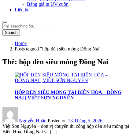
Bảng giá in UV cuộn
Liên hệ
Search
Home
Posts tagged "hộp đèn siêu mỏng Đồng Nai"
Thẻ:
hộp đèn siêu mỏng Đồng Nai
HỘP ĐÈN SIÊU MỎNG TẠI BIÊN HÒA – ĐỒNG
NAI | VIỆT SƠN NGUYỄN
Nguyễn Huấn
Posted on
13 Tháng 5, 2026
Việt Sơn Nguyễn – đơn vị chuyên thi công hộp đèn siêu mỏng tại
Biên Hòa, Đồng Nai và [...]