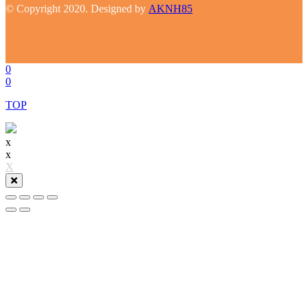
© Copyright 2020. Designed by
AKNH85
0
0
TOP
x
x
X