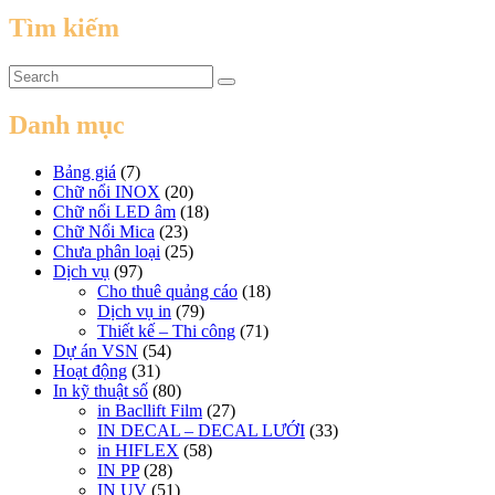
Tìm kiếm
Danh mục
Bảng giá
(7)
Chữ nổi INOX
(20)
Chữ nổi LED âm
(18)
Chữ Nổi Mica
(23)
Chưa phân loại
(25)
Dịch vụ
(97)
Cho thuê quảng cáo
(18)
Dịch vụ in
(79)
Thiết kế – Thi công
(71)
Dự án VSN
(54)
Hoạt động
(31)
In kỹ thuật số
(80)
in Bacllift Film
(27)
IN DECAL – DECAL LƯỚI
(33)
in HIFLEX
(58)
IN PP
(28)
IN UV
(51)