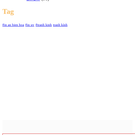
Tag
#in an bien hoa
#in uv
#tranh kinh
tranh kính