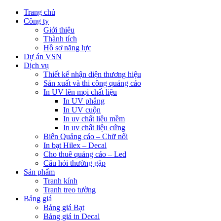
Trang chủ
Công ty
Giới thiệu
Thành tích
Hồ sơ năng lực
Dự án VSN
Dịch vụ
Thiết kế nhận diện thương hiệu
Sản xuất và thi công quảng cáo
In UV lên mọi chất liệu
In UV phẳng
In UV cuộn
In uv chất liệu mềm
In uv chất liệu cứng
Biển Quảng cáo – Chữ nổi
In bạt Hilex – Decal
Cho thuê quảng cáo – Led
Câu hỏi thường gặp
Sản phẩm
Tranh kính
Tranh treo tường
Bảng giá
Bảng giá Bạt
Bảng giá in Decal