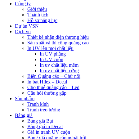
Công ty
Giới thiệu
Thành tích
Hồ sơ năng lực
Dự án VSN
Dịch vụ
Thiết kế nhận diện thương hiệu
Sản xuất và thi công quảng cáo
In UV lên mọi chất liệu
In UV phẳng
In UV cuộn
In uv chất liệu mềm
In uv chất liệu cứng
Biển Quảng cáo – Chữ nổi
In bạt Hilex – Decal
Cho thuê quảng cáo – Led
Câu hỏi thường gặp
Sản phẩm
Tranh kính
Tranh treo tường
Bảng giá
Bảng giá Bạt
Bảng giá in Decal
Giá in tranh UV cuộn
Bảng giá quãng cáo ngoài trời