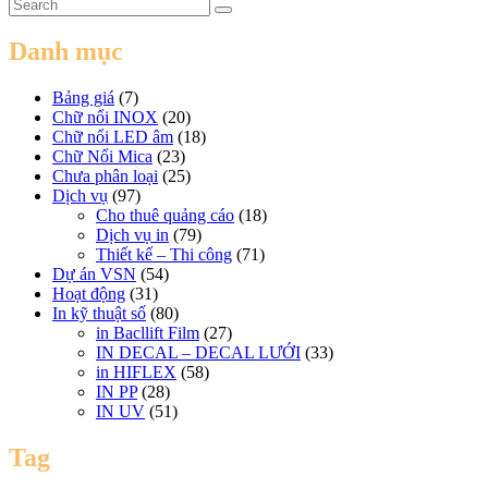
Danh mục
Bảng giá
(7)
Chữ nổi INOX
(20)
Chữ nổi LED âm
(18)
Chữ Nổi Mica
(23)
Chưa phân loại
(25)
Dịch vụ
(97)
Cho thuê quảng cáo
(18)
Dịch vụ in
(79)
Thiết kế – Thi công
(71)
Dự án VSN
(54)
Hoạt động
(31)
In kỹ thuật số
(80)
in Bacllift Film
(27)
IN DECAL – DECAL LƯỚI
(33)
in HIFLEX
(58)
IN PP
(28)
IN UV
(51)
Tag