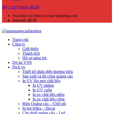
My Cart (0 item)
₫
0.00
You have no items in your shopping cart
Subtotal:
₫
0.00
Trang chủ
Công ty
Giới thiệu
Thành tích
Hồ sơ năng lực
Dự án VSN
Dịch vụ
Thiết kế nhận diện thương hiệu
Sản xuất và thi công quảng cáo
In UV lên mọi chất liệu
In UV phẳng
In UV cuộn
In uv chất liệu mềm
In uv chất liệu cứng
Biển Quảng cáo – Chữ nổi
In bạt Hilex – Decal
Cho thuê quảng cáo – Led