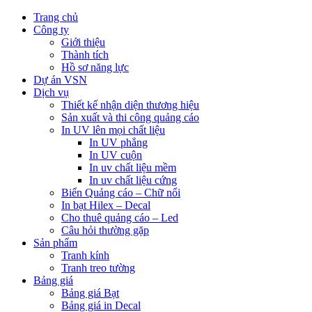
Trang chủ
Công ty
Giới thiệu
Thành tích
Hồ sơ năng lực
Dự án VSN
Dịch vụ
Thiết kế nhận diện thương hiệu
Sản xuất và thi công quảng cáo
In UV lên mọi chất liệu
In UV phẳng
In UV cuộn
In uv chất liệu mềm
In uv chất liệu cứng
Biển Quảng cáo – Chữ nổi
In bạt Hilex – Decal
Cho thuê quảng cáo – Led
Câu hỏi thường gặp
Sản phẩm
Tranh kính
Tranh treo tường
Bảng giá
Bảng giá Bạt
Bảng giá in Decal