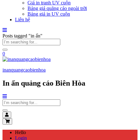
Giá in tranh UV cuộn
Bảng giá quãng cáo ngoài trời
Bảng giá in UV cuộn
Liên hệ
Posts tagged "in ấn"
0
inanquangcaobienhoa
In ấn quảng cáo Biên Hòa
Hello
Login