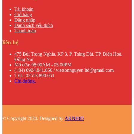
Tài khoản
Giỏ hàng
Đăng nhập
Danh sách yêu thích
Thanh toán
liên hệ
475 Bùi Trọng Nghĩa, KP 3, P. Trảng Dài, TP. Biên Hoà,
Đồng Nai
Mở cửa: 08:00AM - 05.00PM
(+84) 0904.841.850 / vietsonnguyen.ltd@gmail.com
TEL: 02513.890.051
Chỉ đường.
© Copyright 2020. Designed by
AKNH85