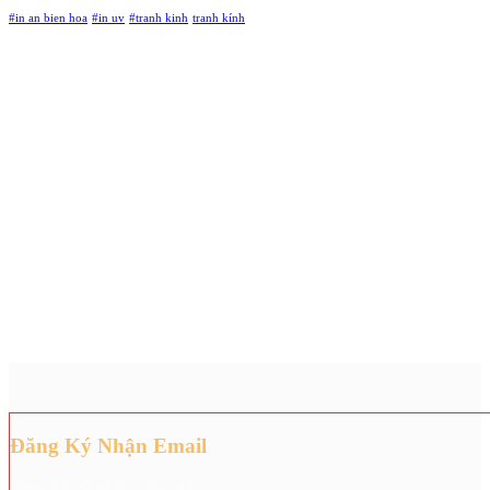
#in an bien hoa
#in uv
#tranh kinh
tranh kính
Đăng Ký Nhận Email
Đăng ký để nhận giảm giá.