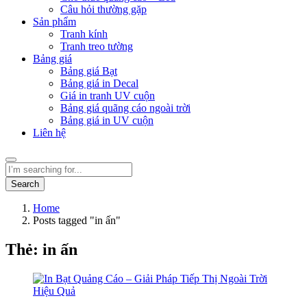
Câu hỏi thường gặp
Sản phẩm
Tranh kính
Tranh treo tường
Bảng giá
Bảng giá Bạt
Bảng giá in Decal
Giá in tranh UV cuộn
Bảng giá quãng cáo ngoài trời
Bảng giá in UV cuộn
Liên hệ
Search
Home
Posts tagged "in ấn"
Thẻ:
in ấn