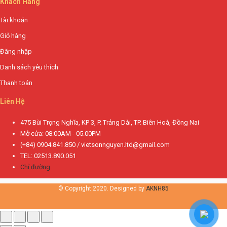
Khách Hàng
Tài khoản
Giỏ hàng
Đăng nhập
Danh sách yêu thích
Thanh toán
Liên Hệ
475 Bùi Trọng Nghĩa, KP 3, P. Trảng Dài, TP. Biên Hoà, Đồng Nai
Mở cửa: 08:00AM - 05.00PM
(+84) 0904.841.850 / vietsonnguyen.ltd@gmail.com
TEL: 02513.890.051
Chỉ đường.
© Copyright 2020. Designed by
AKNH85