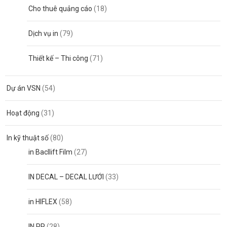
Cho thuê quảng cáo
(18)
Dịch vụ in
(79)
Thiết kế – Thi công
(71)
Dự án VSN
(54)
Hoạt động
(31)
In kỹ thuật số
(80)
in Bacllift Film
(27)
IN DECAL – DECAL LƯỚI
(33)
in HIFLEX
(58)
IN PP
(28)