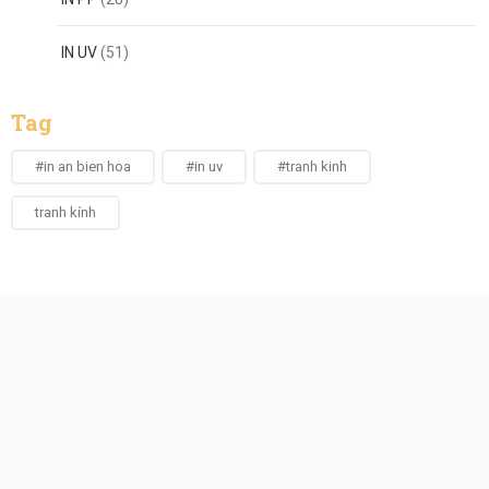
IN UV
(51)
Tag
#in an bien hoa
#in uv
#tranh kinh
tranh kính