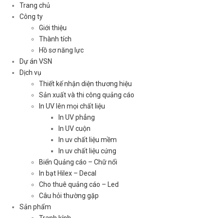
Trang chủ
Công ty
Giới thiệu
Thành tích
Hồ sơ năng lực
Dự án VSN
Dịch vụ
Thiết kế nhận diện thương hiệu
Sản xuất và thi công quảng cáo
In UV lên mọi chất liệu
In UV phẳng
In UV cuộn
In uv chất liệu mềm
In uv chất liệu cứng
Biển Quảng cáo – Chữ nổi
In bạt Hilex – Decal
Cho thuê quảng cáo – Led
Câu hỏi thường gặp
Sản phẩm