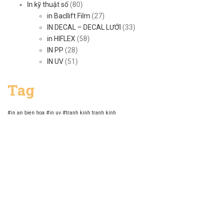
In kỹ thuật số
(80)
in Bacllift Film
(27)
IN DECAL – DECAL LƯỚI
(33)
in HIFLEX
(58)
IN PP
(28)
IN UV
(51)
Tag
#in an bien hoa
#in uv
#tranh kinh
tranh kính