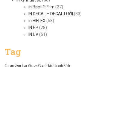
In kỹ thuật số
(80)
in Bacllift Film
(27)
IN DECAL – DECAL LƯỚI
(33)
in HIFLEX
(58)
IN PP
(28)
IN UV
(51)
Tag
#in an bien hoa
#in uv
#tranh kinh
tranh kính