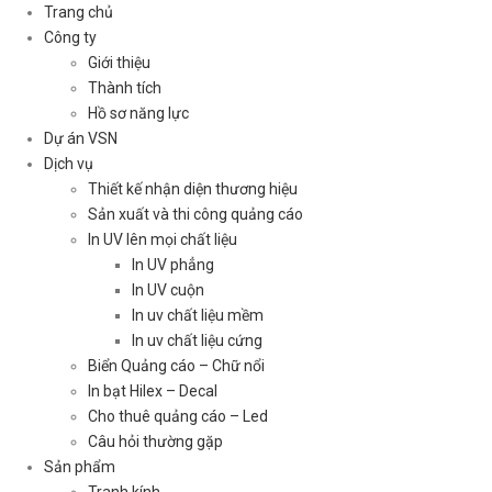
Trang chủ
Công ty
Giới thiệu
Thành tích
Hồ sơ năng lực
Dự án VSN
Dịch vụ
Thiết kế nhận diện thương hiệu
Sản xuất và thi công quảng cáo
In UV lên mọi chất liệu
In UV phẳng
In UV cuộn
In uv chất liệu mềm
In uv chất liệu cứng
Biển Quảng cáo – Chữ nổi
In bạt Hilex – Decal
Cho thuê quảng cáo – Led
Câu hỏi thường gặp
Sản phẩm