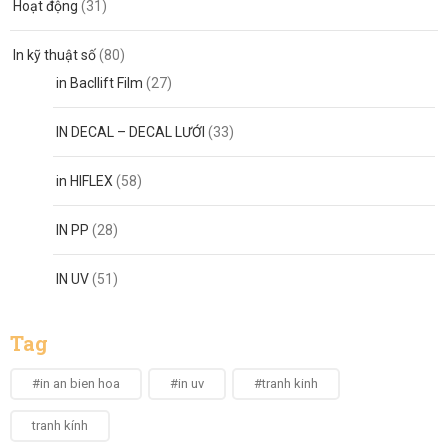
Hoạt động
(31)
In kỹ thuật số
(80)
in Bacllift Film
(27)
IN DECAL – DECAL LƯỚI
(33)
in HIFLEX
(58)
IN PP
(28)
IN UV
(51)
Tag
#in an bien hoa
#in uv
#tranh kinh
tranh kính