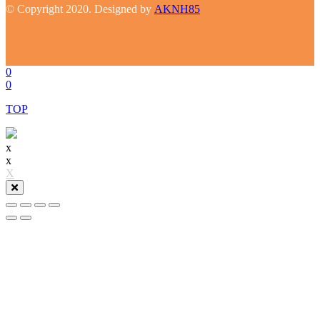
© Copyright 2020. Designed by
AKNH85
0
0
TOP
x
x
X