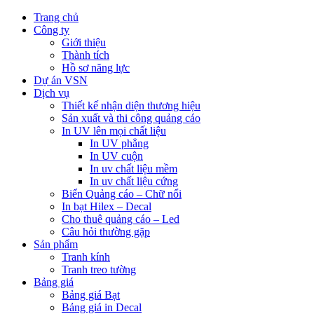
Trang chủ
Công ty
Giới thiệu
Thành tích
Hồ sơ năng lực
Dự án VSN
Dịch vụ
Thiết kế nhận diện thương hiệu
Sản xuất và thi công quảng cáo
In UV lên mọi chất liệu
In UV phẳng
In UV cuộn
In uv chất liệu mềm
In uv chất liệu cứng
Biển Quảng cáo – Chữ nổi
In bạt Hilex – Decal
Cho thuê quảng cáo – Led
Câu hỏi thường gặp
Sản phẩm
Tranh kính
Tranh treo tường
Bảng giá
Bảng giá Bạt
Bảng giá in Decal