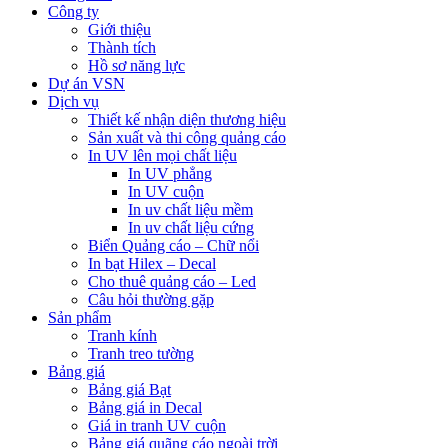
Công ty
Giới thiệu
Thành tích
Hồ sơ năng lực
Dự án VSN
Dịch vụ
Thiết kế nhận diện thương hiệu
Sản xuất và thi công quảng cáo
In UV lên mọi chất liệu
In UV phẳng
In UV cuộn
In uv chất liệu mềm
In uv chất liệu cứng
Biển Quảng cáo – Chữ nổi
In bạt Hilex – Decal
Cho thuê quảng cáo – Led
Câu hỏi thường gặp
Sản phẩm
Tranh kính
Tranh treo tường
Bảng giá
Bảng giá Bạt
Bảng giá in Decal
Giá in tranh UV cuộn
Bảng giá quãng cáo ngoài trời