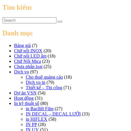
Tìm kiếm
Danh mục
Bảng giá
(7)
Chữ nổi INOX
(20)
Chữ nổi LED âm
(18)
Chữ Nổi Mica
(23)
Chưa phân loại
(25)
Dịch vụ
(97)
Cho thuê quảng cáo
(18)
Dịch vụ in
(79)
Thiết kế – Thi công
(71)
Dự án VSN
(54)
Hoạt động
(31)
In kỹ thuật số
(80)
in Bacllift Film
(27)
IN DECAL – DECAL LƯỚI
(33)
in HIFLEX
(58)
IN PP
(28)
IN UV
(51)