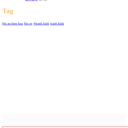
Tag
#in an bien hoa
#in uv
#tranh kinh
tranh kính