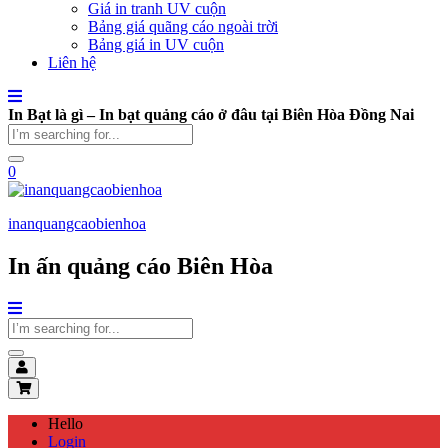
Giá in tranh UV cuộn
Bảng giá quãng cáo ngoài trời
Bảng giá in UV cuộn
Liên hệ
In Bạt là gì – In bạt quảng cáo ở đâu tại Biên Hòa Đồng Nai
0
inanquangcaobienhoa
In ấn quảng cáo Biên Hòa
Hello
Login