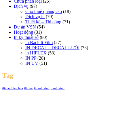
Chưa phân loại
(25)
Dịch vụ
(97)
Cho thuê quảng cáo
(18)
Dịch vụ in
(79)
Thiết kế – Thi công
(71)
Dự án VSN
(54)
Hoạt động
(31)
In kỹ thuật số
(80)
in Bacllift Film
(27)
IN DECAL – DECAL LƯỚI
(33)
in HIFLEX
(58)
IN PP
(28)
IN UV
(51)
Tag
#in an bien hoa
#in uv
#tranh kinh
tranh kính