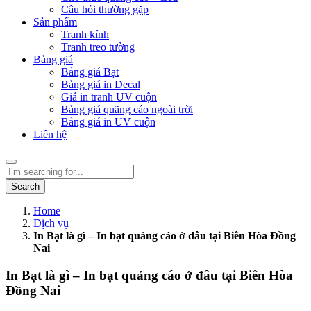
Câu hỏi thường gặp
Sản phẩm
Tranh kính
Tranh treo tường
Bảng giá
Bảng giá Bạt
Bảng giá in Decal
Giá in tranh UV cuộn
Bảng giá quãng cáo ngoài trời
Bảng giá in UV cuộn
Liên hệ
Search
Home
Dịch vụ
In Bạt là gì – In bạt quảng cáo ở đâu tại Biên Hòa Đồng
Nai
In Bạt là gì – In bạt quảng cáo ở đâu tại Biên Hòa
Đồng Nai