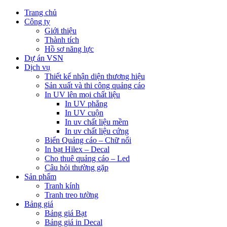
Trang chủ
Công ty
Giới thiệu
Thành tích
Hồ sơ năng lực
Dự án VSN
Dịch vụ
Thiết kế nhận diện thương hiệu
Sản xuất và thi công quảng cáo
In UV lên mọi chất liệu
In UV phẳng
In UV cuộn
In uv chất liệu mềm
In uv chất liệu cứng
Biển Quảng cáo – Chữ nổi
In bạt Hilex – Decal
Cho thuê quảng cáo – Led
Câu hỏi thường gặp
Sản phẩm
Tranh kính
Tranh treo tường
Bảng giá
Bảng giá Bạt
Bảng giá in Decal