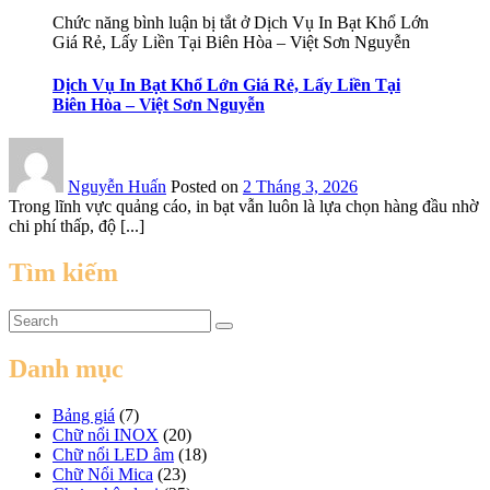
Chức năng bình luận bị tắt
ở Dịch Vụ In Bạt Khổ Lớn
Giá Rẻ, Lấy Liền Tại Biên Hòa – Việt Sơn Nguyễn
Dịch Vụ In Bạt Khổ Lớn Giá Rẻ, Lấy Liền Tại
Biên Hòa – Việt Sơn Nguyễn
Nguyễn Huấn
Posted on
2 Tháng 3, 2026
Trong lĩnh vực quảng cáo, in bạt vẫn luôn là lựa chọn hàng đầu nhờ
chi phí thấp, độ [...]
Tìm kiếm
Danh mục
Bảng giá
(7)
Chữ nổi INOX
(20)
Chữ nổi LED âm
(18)
Chữ Nổi Mica
(23)