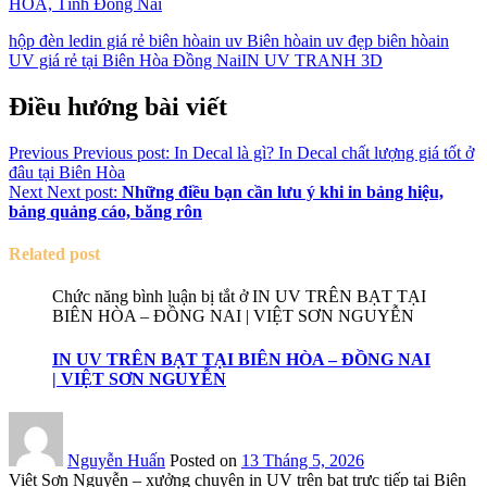
HÒA, Tỉnh Đồng Nai
hộp đèn led
in giá rẻ biên hòa
in uv Biên hòa
in uv đẹp biên hòa
in
UV giá rẻ tại Biên Hòa Đồng Nai
IN UV TRANH 3D
Điều hướng bài viết
Previous
Previous post:
In Decal là gì? In Decal chất lượng giá tốt ở
đâu tại Biên Hòa
Next
Next post:
Những điều bạn cần lưu ý khi in bảng hiệu,
bảng quảng cáo, băng rôn
Related post
Chức năng bình luận bị tắt
ở IN UV TRÊN BẠT TẠI
BIÊN HÒA – ĐỒNG NAI | VIỆT SƠN NGUYỄN
IN UV TRÊN BẠT TẠI BIÊN HÒA – ĐỒNG NAI
| VIỆT SƠN NGUYỄN
Nguyễn Huấn
Posted on
13 Tháng 5, 2026
Việt Sơn Nguyễn – xưởng chuyên in UV trên bạt trực tiếp tại Biên