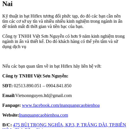
Nai
Kỹ thuật in bạt Hiflex tương đối phức tạp, do đó các bạn cần nên
tìm các cơ sở uy tín và nhiều nhiều kinh nghiệm trong ngành in ấn
để tránh mất đi thời gian và tiền bạc của bạn.
Công ty TNHH Việt Sơn Nguyễn có hơn 9 năm kinh nghiệm trong
ngành in ấn và thiết kế. Do đó khách hàng có thể yên tâm và sử
dụng dịch vụ
Nếu các bạn quan tâm về in bạt Hiflex hãy liên hệ với:
Công ty TNHH Việt Sơn Nguyễn:
SĐT:
02513.890.051 – 0904.841.850
Email:
Vietsonnguyen.ltd@gmail.com
Fanpage:
www.facebook.com/inanquangcaobienhoa
Website:
Inanquangcaobienhoa.com
Đ/C:
475 BÙI TRỌNG NGHĨA, KP.3, P. TRẢNG DÀI, TP.BIÊN