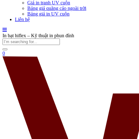
Giá in tranh UV cuộn
Bảng giá quãng cáo ngoài trời
Bảng giá in UV cuộn
Liên hệ
In bạt hiflex – Kỹ thuật in phun đỉnh
0