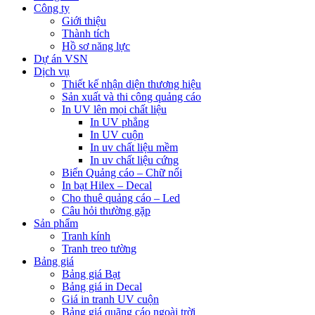
Công ty
Giới thiệu
Thành tích
Hồ sơ năng lực
Dự án VSN
Dịch vụ
Thiết kế nhận diện thương hiệu
Sản xuất và thi công quảng cáo
In UV lên mọi chất liệu
In UV phẳng
In UV cuộn
In uv chất liệu mềm
In uv chất liệu cứng
Biển Quảng cáo – Chữ nổi
In bạt Hilex – Decal
Cho thuê quảng cáo – Led
Câu hỏi thường gặp
Sản phẩm
Tranh kính
Tranh treo tường
Bảng giá
Bảng giá Bạt
Bảng giá in Decal
Giá in tranh UV cuộn
Bảng giá quãng cáo ngoài trời