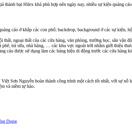
giá thành bạt Hilex khá phù hợp nên ngày nay, nhiều sự kiện quảng cáo, 
uảng cáo ở khắp các con phố; backdrop, background ở các sự kiện, hội 
nội thất, ngoại thất của các cửa hàng, văn phòng, trường học, sân vận 
 phê, trà sữa, nhà hàng, … các khu vực ngoài trời nhằm giới thiệu th
ảng cáo được sử dụng làm các bảng hiệu di động trước các cửa hàng k
iệt Sơn Nguyễn hoàn thành công trình một cách tốt nhất, với sự nỗ 
iệm và niềm tự hào.
Ứng Dụng