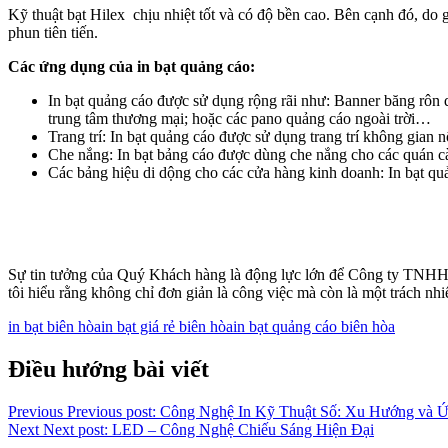
Kỹ thuật bạt Hilex chịu nhiệt tốt và có độ bền cao. Bên cạnh đó, do 
phun tiên tiến.
Các ứng dụng của in bạt quảng cáo:
In bạt quảng cáo được sử dụng rộng rãi như: Banner băng rôn q
trung tâm thương mại; hoặc các pano quảng cáo ngoài trời…
Trang trí: In bạt quảng cáo được sử dụng trang trí không gian 
Che nắng: In bạt bảng cáo được dùng che nắng cho các quán cà
Các bảng hiệu di dộng cho các cửa hàng kinh doanh: In bạt qu
Sự tin tưởng của Quý Khách hàng là động lực lớn để Công ty TNHH V
tôi hiểu rằng không chỉ đơn giản là công việc mà còn là một trách nh
in bạt biên hòa
in bạt giá rẻ biên hòa
in bạt quảng cáo biên hòa
Điều hướng bài viết
Previous
Previous post:
Công Nghệ In Kỹ Thuật Số: Xu Hướng và 
Next
Next post:
LED – Công Nghệ Chiếu Sáng Hiện Đại