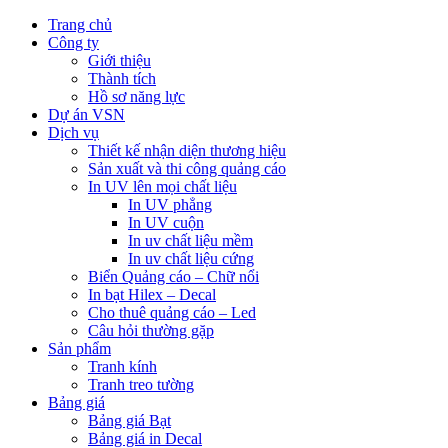
Trang chủ
Công ty
Giới thiệu
Thành tích
Hồ sơ năng lực
Dự án VSN
Dịch vụ
Thiết kế nhận diện thương hiệu
Sản xuất và thi công quảng cáo
In UV lên mọi chất liệu
In UV phẳng
In UV cuộn
In uv chất liệu mềm
In uv chất liệu cứng
Biển Quảng cáo – Chữ nổi
In bạt Hilex – Decal
Cho thuê quảng cáo – Led
Câu hỏi thường gặp
Sản phẩm
Tranh kính
Tranh treo tường
Bảng giá
Bảng giá Bạt
Bảng giá in Decal