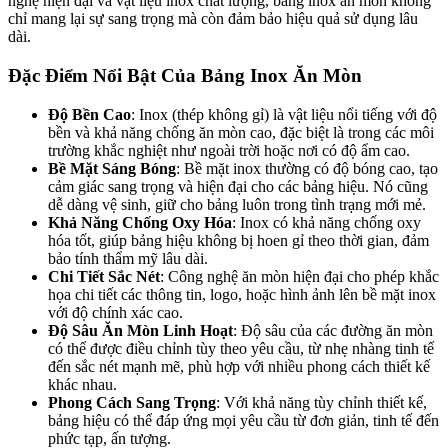
nghệ hiện đại và vật liệu inox chất lượng, bảng inox ăn mòn không
chỉ mang lại sự sang trọng mà còn đảm bảo hiệu quả sử dụng lâu
dài.
Đặc Điểm Nổi Bật Của Bảng Inox Ăn Mòn
Độ Bền Cao
: Inox (thép không gỉ) là vật liệu nổi tiếng với độ
bền và khả năng chống ăn mòn cao, đặc biệt là trong các môi
trường khắc nghiệt như ngoài trời hoặc nơi có độ ẩm cao.
Bề Mặt Sáng Bóng
: Bề mặt inox thường có độ bóng cao, tạo
cảm giác sang trọng và hiện đại cho các bảng hiệu. Nó cũng
dễ dàng vệ sinh, giữ cho bảng luôn trong tình trạng mới mẻ.
Khả Năng Chống Oxy Hóa
: Inox có khả năng chống oxy
hóa tốt, giúp bảng hiệu không bị hoen gỉ theo thời gian, đảm
bảo tính thẩm mỹ lâu dài.
Chi Tiết Sắc Nét
: Công nghệ ăn mòn hiện đại cho phép khắc
họa chi tiết các thông tin, logo, hoặc hình ảnh lên bề mặt inox
với độ chính xác cao.
Độ Sâu Ăn Mòn Linh Hoạt
: Độ sâu của các đường ăn mòn
có thể được điều chỉnh tùy theo yêu cầu, từ nhẹ nhàng tinh tế
đến sắc nét mạnh mẽ, phù hợp với nhiều phong cách thiết kế
khác nhau.
Phong Cách Sang Trọng
: Với khả năng tùy chỉnh thiết kế,
bảng hiệu có thể đáp ứng mọi yêu cầu từ đơn giản, tinh tế đến
phức tạp, ấn tượng.