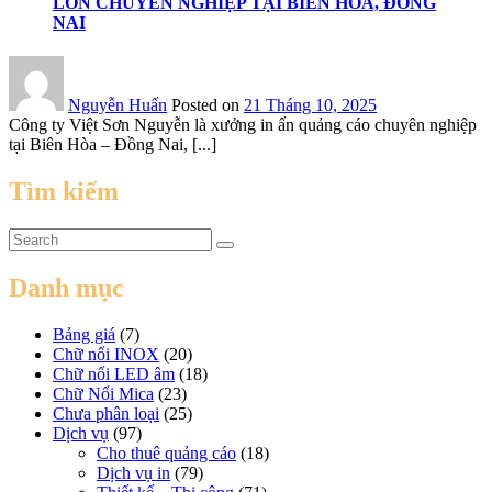
LỚN CHUYÊN NGHIỆP TẠI BIÊN HÒA, ĐỒNG
NAI
Nguyễn Huấn
Posted on
21 Tháng 10, 2025
Công ty Việt Sơn Nguyễn là xưởng in ấn quảng cáo chuyên nghiệp
tại Biên Hòa – Đồng Nai, [...]
Tìm kiếm
Danh mục
Bảng giá
(7)
Chữ nổi INOX
(20)
Chữ nổi LED âm
(18)
Chữ Nổi Mica
(23)
Chưa phân loại
(25)
Dịch vụ
(97)
Cho thuê quảng cáo
(18)
Dịch vụ in
(79)