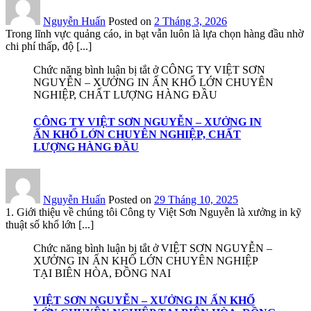
Nguyễn Huấn
Posted on
2 Tháng 3, 2026
Trong lĩnh vực quảng cáo, in bạt vẫn luôn là lựa chọn hàng đầu nhờ
chi phí thấp, độ [...]
Chức năng bình luận bị tắt
ở CÔNG TY VIỆT SƠN
NGUYỄN – XƯỞNG IN ẤN KHỔ LỚN CHUYÊN
NGHIỆP, CHẤT LƯỢNG HÀNG ĐẦU
CÔNG TY VIỆT SƠN NGUYỄN – XƯỞNG IN
ẤN KHỔ LỚN CHUYÊN NGHIỆP, CHẤT
LƯỢNG HÀNG ĐẦU
Nguyễn Huấn
Posted on
29 Tháng 10, 2025
1. Giới thiệu về chúng tôi Công ty Việt Sơn Nguyễn là xưởng in kỹ
thuật số khổ lớn [...]
Chức năng bình luận bị tắt
ở VIỆT SƠN NGUYỄN –
XƯỞNG IN ẤN KHỔ LỚN CHUYÊN NGHIỆP
TẠI BIÊN HÒA, ĐỒNG NAI
VIỆT SƠN NGUYỄN – XƯỞNG IN ẤN KHỔ