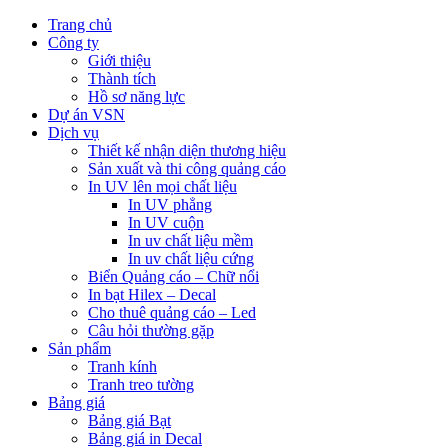
Trang chủ
Công ty
Giới thiệu
Thành tích
Hồ sơ năng lực
Dự án VSN
Dịch vụ
Thiết kế nhận diện thương hiệu
Sản xuất và thi công quảng cáo
In UV lên mọi chất liệu
In UV phẳng
In UV cuộn
In uv chất liệu mềm
In uv chất liệu cứng
Biển Quảng cáo – Chữ nổi
In bạt Hilex – Decal
Cho thuê quảng cáo – Led
Câu hỏi thường gặp
Sản phẩm
Tranh kính
Tranh treo tường
Bảng giá
Bảng giá Bạt
Bảng giá in Decal