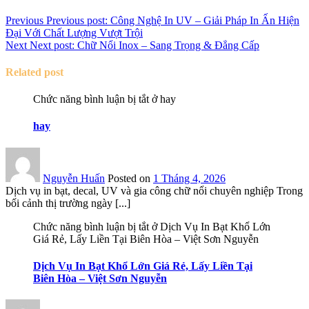
Previous
Previous post:
Công Nghệ In UV – Giải Pháp In Ấn Hiện
Đại Với Chất Lượng Vượt Trội
Next
Next post:
Chữ Nổi Inox – Sang Trọng & Đẳng Cấp
Related post
Chức năng bình luận bị tắt
ở hay
hay
Nguyễn Huấn
Posted on
1 Tháng 4, 2026
Dịch vụ in bạt, decal, UV và gia công chữ nổi chuyên nghiệp Trong
bối cảnh thị trường ngày [...]
Chức năng bình luận bị tắt
ở Dịch Vụ In Bạt Khổ Lớn
Giá Rẻ, Lấy Liền Tại Biên Hòa – Việt Sơn Nguyễn
Dịch Vụ In Bạt Khổ Lớn Giá Rẻ, Lấy Liền Tại
Biên Hòa – Việt Sơn Nguyễn