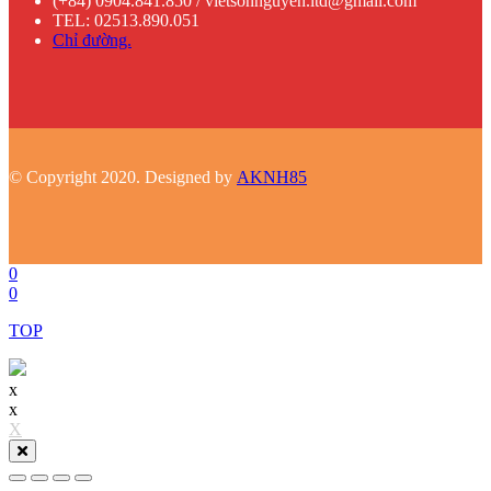
(+84) 0904.841.850 / vietsonnguyen.ltd@gmail.com
TEL: 02513.890.051
Chỉ đường.
© Copyright 2020. Designed by
AKNH85
0
0
TOP
x
x
X