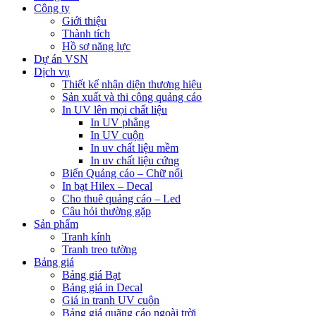
Công ty
Giới thiệu
Thành tích
Hồ sơ năng lực
Dự án VSN
Dịch vụ
Thiết kế nhận diện thương hiệu
Sản xuất và thi công quảng cáo
In UV lên mọi chất liệu
In UV phẳng
In UV cuộn
In uv chất liệu mềm
In uv chất liệu cứng
Biển Quảng cáo – Chữ nổi
In bạt Hilex – Decal
Cho thuê quảng cáo – Led
Câu hỏi thường gặp
Sản phẩm
Tranh kính
Tranh treo tường
Bảng giá
Bảng giá Bạt
Bảng giá in Decal
Giá in tranh UV cuộn
Bảng giá quãng cáo ngoài trời