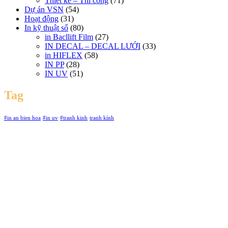
Thiết kế – Thi công
(71)
Dự án VSN
(54)
Hoạt động
(31)
In kỹ thuật số
(80)
in Bacllift Film
(27)
IN DECAL – DECAL LƯỚI
(33)
in HIFLEX
(58)
IN PP
(28)
IN UV
(51)
Tag
#in an bien hoa
#in uv
#tranh kinh
tranh kính