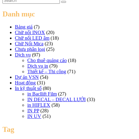
Danh mục
Bảng giá
(7)
Chữ nổi INOX
(20)
Chữ nổi LED âm
(18)
Chữ Nổi Mica
(23)
Chưa phân loại
(25)
Dịch vụ
(97)
Cho thuê quảng cáo
(18)
Dịch vụ in
(79)
Thiết kế – Thi công
(71)
Dự án VSN
(54)
Hoạt động
(31)
In kỹ thuật số
(80)
in Bacllift Film
(27)
IN DECAL – DECAL LƯỚI
(33)
in HIFLEX
(58)
IN PP
(28)
IN UV
(51)
Tag