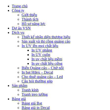
Trang chủ
Công ty
Giới thiệu
Thành tích
Hồ sơ năng lực
Dự án VSN
Dịch vụ
Thiết kế nhận diện thương hiệu
Sản xuất và thi công quảng cáo
In UV lên mọi chất liệu
In UV phẳng
In UV cuộn
In uv chất liệu mềm
In uv chất liệu cứng
Biển Quảng cáo – Chữ nổi
In bạt Hilex – Decal
Cho thuê quảng cáo – Led
Câu hỏi thường gặp
Sản phẩm
Tranh kính
Tranh treo tường
Bảng giá
Bảng giá Bạt
Bảng giá in Decal