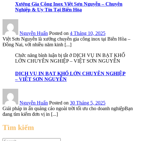
Xưởng Gia Công Inox Việt Sơn Nguyễn – Chuyên
Nghiệp & Uy Tín Tại Biên Hòa
Nguyễn Huấn
Posted on
4 Tháng 10, 2025
Việt Sơn Nguyễn là xưởng chuyên gia công inox tại Biên Hòa –
Đồng Nai, với nhiều năm kinh [...]
Chức năng bình luận bị tắt
ở DỊCH VỤ IN BẠT KHỔ
LỚN CHUYÊN NGHIỆP – VIỆT SƠN NGUYỄN
DỊCH VỤ IN BẠT KHỔ LỚN CHUYÊN NGHIỆP
– VIỆT SƠN NGUYỄN
Nguyễn Huấn
Posted on
30 Tháng 5, 2025
Giải pháp in ấn quảng cáo ngoài trời tối ưu cho doanh nghiệpBạn
đang tìm kiếm đơn vị in [...]
Tìm kiếm