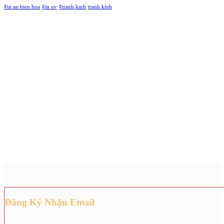
#in an bien hoa
#in uv
#tranh kinh
tranh kính
Đăng Ký Nhận Email
Đăng ký để nhận giảm giá.