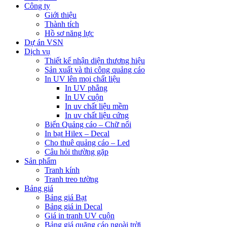
Công ty
Giới thiệu
Thành tích
Hồ sơ năng lực
Dự án VSN
Dịch vụ
Thiết kế nhận diện thương hiệu
Sản xuất và thi công quảng cáo
In UV lên mọi chất liệu
In UV phẳng
In UV cuộn
In uv chất liệu mềm
In uv chất liệu cứng
Biển Quảng cáo – Chữ nổi
In bạt Hilex – Decal
Cho thuê quảng cáo – Led
Câu hỏi thường gặp
Sản phẩm
Tranh kính
Tranh treo tường
Bảng giá
Bảng giá Bạt
Bảng giá in Decal
Giá in tranh UV cuộn
Bảng giá quãng cáo ngoài trời