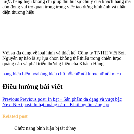
lược, bảng hiệu không chỉ giúp thu hút sự chú ý của khách hàng mà
còn đóng vai trò quan trọng trong việc tạo dựng hình ảnh và nhận
diện thương hiệu.
Với sự đa dạng về loại hình và thiết kế, Công ty TNHH Việt Sơn
Nguyễn tự hào là sự lựa chọn không thể thiếu trong chiến lược
quảng cáo và phát triển thương hiệu của Khách Hàng.
bảng hiệu biên hòa
bảng hiệu chữ nổi
chữ nổi inox
chữ nổi mica
Điều hướng bài viết
Previous
Previous post:
In bạt – Sản phẩm đa dạng và vượt bậc
Next
Next post:
In bạt quảng cáo – Khơi nguồn sáng tạo
Related post
Chức năng bình luận bị tắt
ở hay