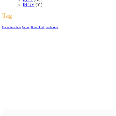
IN UV
(51)
Tag
#in an bien hoa
#in uv
#tranh kinh
tranh kính