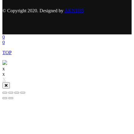
© Copyright 2020. Designed by
AKNH85
0
0
TOP
x
x
X