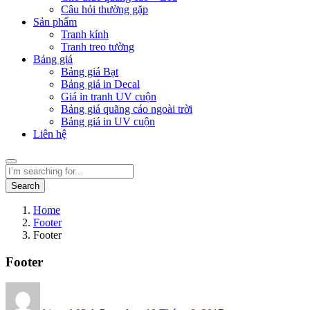
Câu hỏi thường gặp
Sản phẩm
Tranh kính
Tranh treo tường
Bảng giá
Bảng giá Bạt
Bảng giá in Decal
Giá in tranh UV cuộn
Bảng giá quãng cáo ngoài trời
Bảng giá in UV cuộn
Liên hệ
Search
Home
Footer
Footer
Footer