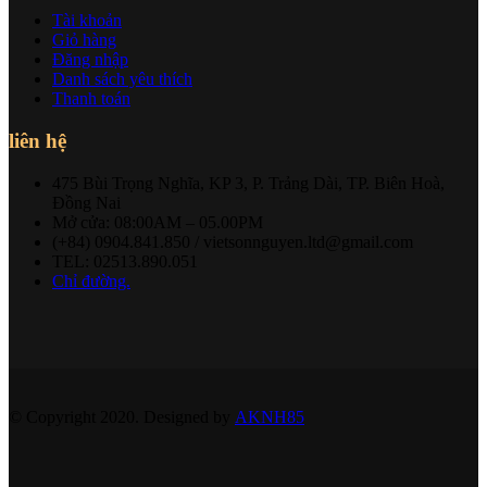
Tài khoản
Giỏ hàng
Đăng nhập
Danh sách yêu thích
Thanh toán
liên hệ
475 Bùi Trọng Nghĩa, KP 3, P. Trảng Dài, TP. Biên Hoà,
Đồng Nai
Mở cửa: 08:00AM – 05.00PM
(+84) 0904.841.850 / vietsonnguyen.ltd@gmail.com
TEL: 02513.890.051
Chỉ đường.
© Copyright 2020. Designed by
AKNH85