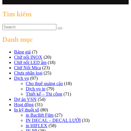
Tìm kiếm
Danh mục
Bảng giá
(7)
Chữ nổi INOX
(20)
Chữ nổi LED âm
(18)
Chữ Nổi Mica
(23)
Chưa phân loại
(25)
Dịch vụ
(97)
Cho thuê quảng cáo
(18)
Dịch vụ in
(79)
Thiết kế – Thi công
(71)
Dự án VSN
(54)
Hoạt động
(31)
In kỹ thuật số
(80)
in Bacllift Film
(27)
IN DECAL – DECAL LƯỚI
(33)
in HIFLEX
(58)
IN PP
(28)