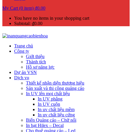
My Cart (0 item)
₫
0.00
You have no items in your shopping cart
Subtotal:
₫
0.00
Trang chủ
Công ty
Giới thiệu
Thành tích
Hồ sơ năng lực
Dự án VSN
Dịch vụ
Thiết kế nhận diện thương hiệu
Sản xuất và thi công quảng cáo
In UV lên mọi chất liệu
In UV phẳng
In UV cuộn
In uv chất liệu mềm
In uv chất liệu cứng
Biển Quảng cáo – Chữ nổi
In bạt Hilex – Decal
Cho thuê quảng cáo – Led