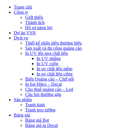
Trang chủ
Công ty
Giới thiệu
Thành tích
Hồ sơ năng lực
Dự án VSN
Dịch vụ
Thiết kế nhận diện thương hiệu
Sản xuất và thi công quảng cáo
In UV lên mọi chất liệu
In UV phẳng
In UV cuộn
In uv chất liệu mềm
In uv chất liệu cứng
Biển Quảng cáo – Chữ nổi
In bạt Hilex – Decal
Cho thuê quảng cáo – Led
Câu hỏi thường gặp
Sản phẩm
Tranh kính
Tranh treo tường
Bảng giá
Bảng giá Bạt
Bảng giá in Decal