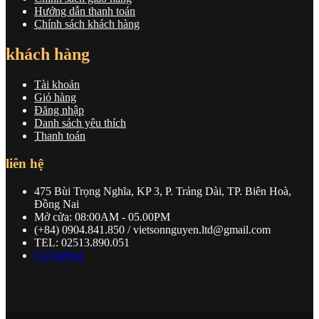
Hướng dẫn thanh toán
Chính sách khách hàng
khách hàng
Tài khoản
Giỏ hàng
Đăng nhập
Danh sách yêu thích
Thanh toán
liên hệ
475 Bùi Trọng Nghĩa, KP 3, P. Trảng Dài, TP. Biên Hoà,
Đồng Nai
Mở cửa: 08:00AM - 05.00PM
(+84) 0904.841.850 / vietsonnguyen.ltd@gmail.com
TEL: 02513.890.051
Chỉ đường.