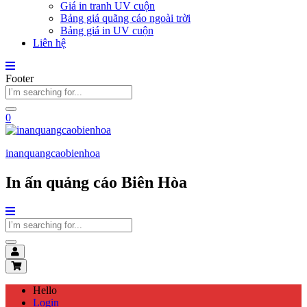
Giá in tranh UV cuộn
Bảng giá quãng cáo ngoài trời
Bảng giá in UV cuộn
Liên hệ
Footer
0
inanquangcaobienhoa
In ấn quảng cáo Biên Hòa
Hello
Login