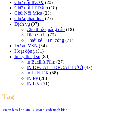
Chữ nổi INOX
(20)
Chữ nổi LED âm
(18)
Chữ Nổi Mica
(23)
Chưa phân loại
(25)
Dịch vụ
(97)
Cho thuê quảng cáo
(18)
Dịch vụ in
(79)
Thiết kế – Thi công
(71)
Dự án VSN
(54)
Hoạt động
(31)
In kỹ thuật số
(80)
in Bacllift Film
(27)
IN DECAL – DECAL LƯỚI
(33)
in HIFLEX
(58)
IN PP
(28)
IN UV
(51)
Tag
#in an bien hoa
#in uv
#tranh kinh
tranh kính