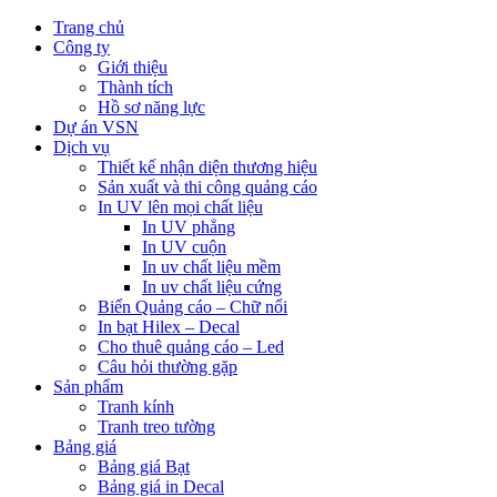
Trang chủ
Công ty
Giới thiệu
Thành tích
Hồ sơ năng lực
Dự án VSN
Dịch vụ
Thiết kế nhận diện thương hiệu
Sản xuất và thi công quảng cáo
In UV lên mọi chất liệu
In UV phẳng
In UV cuộn
In uv chất liệu mềm
In uv chất liệu cứng
Biển Quảng cáo – Chữ nổi
In bạt Hilex – Decal
Cho thuê quảng cáo – Led
Câu hỏi thường gặp
Sản phẩm
Tranh kính
Tranh treo tường
Bảng giá
Bảng giá Bạt
Bảng giá in Decal