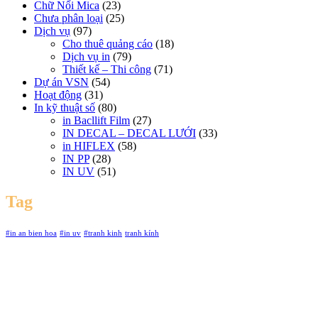
Chữ Nổi Mica
(23)
Chưa phân loại
(25)
Dịch vụ
(97)
Cho thuê quảng cáo
(18)
Dịch vụ in
(79)
Thiết kế – Thi công
(71)
Dự án VSN
(54)
Hoạt động
(31)
In kỹ thuật số
(80)
in Bacllift Film
(27)
IN DECAL – DECAL LƯỚI
(33)
in HIFLEX
(58)
IN PP
(28)
IN UV
(51)
Tag
#in an bien hoa
#in uv
#tranh kinh
tranh kính