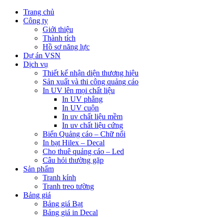
Trang chủ
Công ty
Giới thiệu
Thành tích
Hồ sơ năng lực
Dự án VSN
Dịch vụ
Thiết kế nhận diện thương hiệu
Sản xuất và thi công quảng cáo
In UV lên mọi chất liệu
In UV phẳng
In UV cuộn
In uv chất liệu mềm
In uv chất liệu cứng
Biển Quảng cáo – Chữ nổi
In bạt Hilex – Decal
Cho thuê quảng cáo – Led
Câu hỏi thường gặp
Sản phẩm
Tranh kính
Tranh treo tường
Bảng giá
Bảng giá Bạt
Bảng giá in Decal