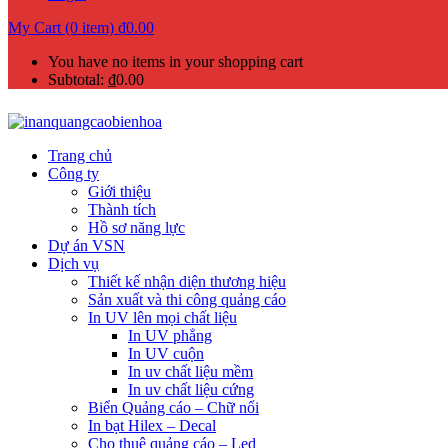
My Cart (0 item)
₫
0.00
You have no items in your shopping cart
Subtotal:
₫
0.00
Trang chủ
Công ty
Giới thiệu
Thành tích
Hồ sơ năng lực
Dự án VSN
Dịch vụ
Thiết kế nhận diện thương hiệu
Sản xuất và thi công quảng cáo
In UV lên mọi chất liệu
In UV phẳng
In UV cuộn
In uv chất liệu mềm
In uv chất liệu cứng
Biển Quảng cáo – Chữ nổi
In bạt Hilex – Decal
Cho thuê quảng cáo – Led