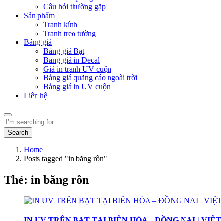
Câu hỏi thường gặp
Sản phẩm
Tranh kính
Tranh treo tường
Bảng giá
Bảng giá Bạt
Bảng giá in Decal
Giá in tranh UV cuộn
Bảng giá quãng cáo ngoài trời
Bảng giá in UV cuộn
Liên hệ
Search
Home
Posts tagged "in băng rôn"
Thẻ:
in băng rôn
IN UV TRÊN BẠT TẠI BIÊN HÒA – ĐỒNG NAI | VI