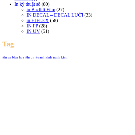
In kỹ thuật số
(80)
in Bacllift Film
(27)
IN DECAL – DECAL LƯỚI
(33)
in HIFLEX
(58)
IN PP
(28)
IN UV
(51)
Tag
#in an bien hoa
#in uv
#tranh kinh
tranh kính