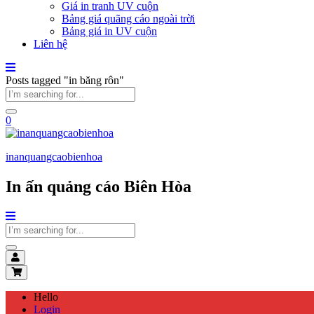
Giá in tranh UV cuộn
Bảng giá quãng cáo ngoài trời
Bảng giá in UV cuộn
Liên hệ
Posts tagged "in băng rôn"
0
inanquangcaobienhoa
In ấn quảng cáo Biên Hòa
Hello
Login