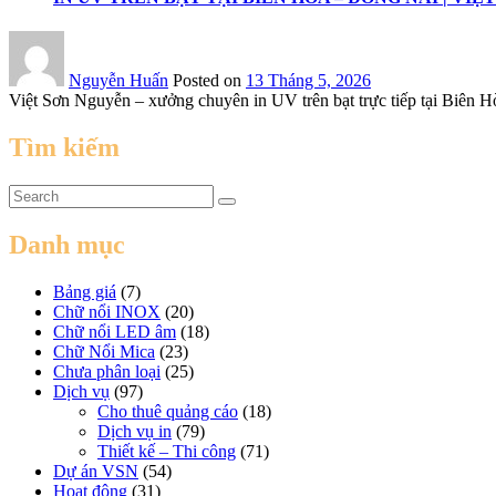
Nguyễn Huấn
Posted on
13 Tháng 5, 2026
Việt Sơn Nguyễn – xưởng chuyên in UV trên bạt trực tiếp tại Biên Hò
Tìm kiếm
Danh mục
Bảng giá
(7)
Chữ nổi INOX
(20)
Chữ nổi LED âm
(18)
Chữ Nổi Mica
(23)
Chưa phân loại
(25)
Dịch vụ
(97)
Cho thuê quảng cáo
(18)
Dịch vụ in
(79)
Thiết kế – Thi công
(71)
Dự án VSN
(54)
Hoạt động
(31)