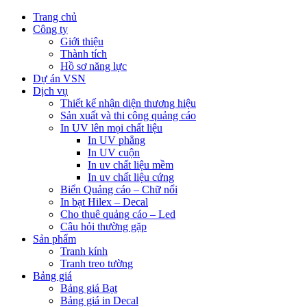
Trang chủ
Công ty
Giới thiệu
Thành tích
Hồ sơ năng lực
Dự án VSN
Dịch vụ
Thiết kế nhận diện thương hiệu
Sản xuất và thi công quảng cáo
In UV lên mọi chất liệu
In UV phẳng
In UV cuộn
In uv chất liệu mềm
In uv chất liệu cứng
Biển Quảng cáo – Chữ nổi
In bạt Hilex – Decal
Cho thuê quảng cáo – Led
Câu hỏi thường gặp
Sản phẩm
Tranh kính
Tranh treo tường
Bảng giá
Bảng giá Bạt
Bảng giá in Decal