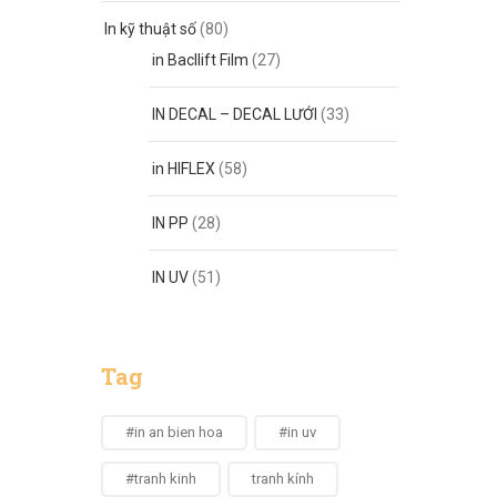
In kỹ thuật số
(80)
in Bacllift Film
(27)
IN DECAL – DECAL LƯỚI
(33)
in HIFLEX
(58)
IN PP
(28)
IN UV
(51)
Tag
#in an bien hoa
#in uv
#tranh kinh
tranh kính