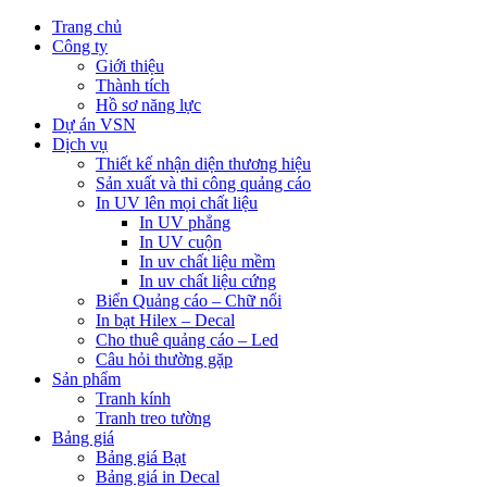
Trang chủ
Công ty
Giới thiệu
Thành tích
Hồ sơ năng lực
Dự án VSN
Dịch vụ
Thiết kế nhận diện thương hiệu
Sản xuất và thi công quảng cáo
In UV lên mọi chất liệu
In UV phẳng
In UV cuộn
In uv chất liệu mềm
In uv chất liệu cứng
Biển Quảng cáo – Chữ nổi
In bạt Hilex – Decal
Cho thuê quảng cáo – Led
Câu hỏi thường gặp
Sản phẩm
Tranh kính
Tranh treo tường
Bảng giá
Bảng giá Bạt
Bảng giá in Decal