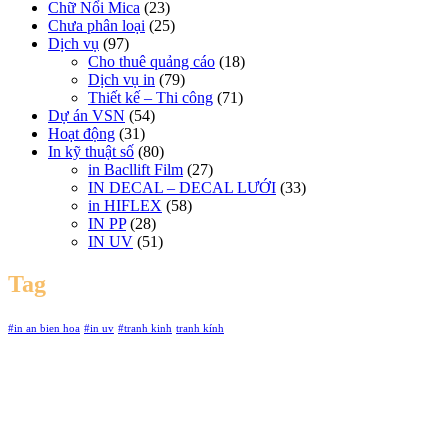
Chữ Nổi Mica
(23)
Chưa phân loại
(25)
Dịch vụ
(97)
Cho thuê quảng cáo
(18)
Dịch vụ in
(79)
Thiết kế – Thi công
(71)
Dự án VSN
(54)
Hoạt động
(31)
In kỹ thuật số
(80)
in Bacllift Film
(27)
IN DECAL – DECAL LƯỚI
(33)
in HIFLEX
(58)
IN PP
(28)
IN UV
(51)
Tag
#in an bien hoa
#in uv
#tranh kinh
tranh kính