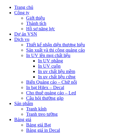
Trang chủ
Công ty
Giới thiệu
Thành tích
Hồ sơ năng lực
Dự án VSN
Dịch vụ
Thiết kế nhận diện thương hiệu
Sản xuất và thi công quảng cáo
In UV lên mọi chất liệu
In UV phẳng
In UV cuộn
In uv chất liệu mềm
In uv chất liệu cứng
Biển Quảng cáo – Chữ nổi
In bạt Hilex – Decal
Cho thuê quảng cáo – Led
Câu hỏi thường gặp
Sản phẩm
Tranh kính
Tranh treo tường
Bảng giá
Bảng giá Bạt
Bảng giá in Decal