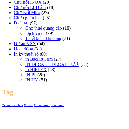
Chữ nổi INOX
(20)
Chữ nổi LED âm
(18)
Chữ Nổi Mica
(23)
Chưa phân loại
(25)
Dịch vụ
(97)
Cho thuê quảng cáo
(18)
Dịch vụ in
(79)
Thiết kế – Thi công
(71)
Dự án VSN
(54)
Hoạt động
(31)
In kỹ thuật số
(80)
in Bacllift Film
(27)
IN DECAL – DECAL LƯỚI
(33)
in HIFLEX
(58)
IN PP
(28)
IN UV
(51)
Tag
#in an bien hoa
#in uv
#tranh kinh
tranh kính