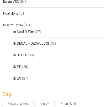
Dự án VSN
(54)
Hoạt động
(31)
In kỹ thuật số
(80)
in Bacllift Film
(27)
IN DECAL – DECAL LƯỚI
(33)
in HIFLEX
(58)
IN PP
(28)
IN UV
(51)
Tag
#in an bien hoa
#in uv
#tranh kinh