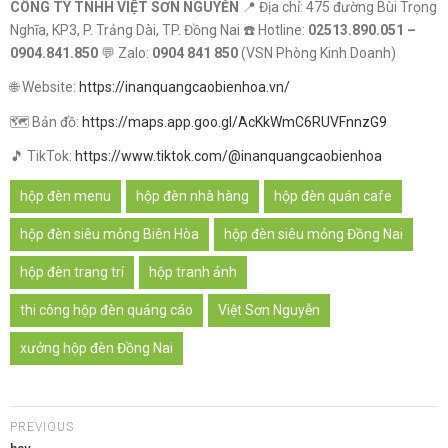
CÔNG TY TNHH VIỆT SƠN NGUYỄN
📍 Địa chỉ: 475 đường Bùi Trọng
Nghĩa, KP3, P. Trảng Dài, TP. Đồng Nai ☎️ Hotline:
02513.890.051 –
0904.841.850
💬 Zalo:
0904 841 850
(VSN Phòng Kinh Doanh)
🌐 Website:
https://inanquangcaobienhoa.vn/
🗺️ Bản đồ:
https://maps.app.goo.gl/AcKkWmC6RUVFnnzG9
🎵 TikTok:
https://www.tiktok.com/@inanquangcaobienhoa
hộp đèn menu
hộp đèn nhà hàng
hộp đèn quán cafe
hộp đèn siêu mỏng Biên Hòa
hộp đèn siêu mỏng Đồng Nai
hộp đèn trang trí
hộp tranh ảnh
thi công hộp đèn quảng cáo
Việt Sơn Nguyễn
xưởng hộp đèn Đồng Nai
PREVIOUS