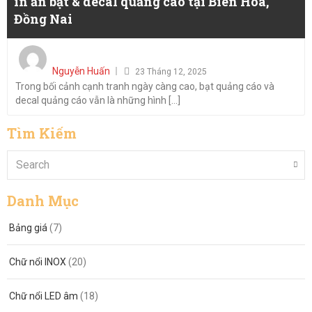
in ấn bạt & decal quảng cáo tại Biên Hòa,
ty
Tại
Đồng Nai
TNHH
Biên
Việt
Hòa
Posted
Sơn
–
on
Nguyễn Huấn
Nguyễ
23 Tháng 12, 2025
Việt
Trong bối cảnh cạnh tranh ngày càng cao, bạt quảng cáo và
–
Sơn
decal quảng cáo vẫn là những hình [...]
Chuyê
Nguyễ
in
Tìm Kiếm
ấn
bạt
&
decal
Danh Mục
quảng
Bảng giá
(7)
cáo
tại
Chữ nổi INOX
(20)
Biên
Hòa,
Chữ nổi LED âm
(18)
Đồng