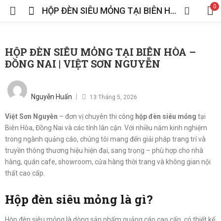
0
HỘP ĐÈN SIÊU MỎNG TẠI BIÊN HÒA – ĐỒNG NAI | VIỆT SƠN NGUYỄN
HỘP ĐÈN SIÊU MỎNG TẠI BIÊN HÒA –
ĐỒNG NAI | VIỆT SƠN NGUYỄN
Posted
on
Nguyễn Huấn
13 Tháng 5, 2026
Việt Sơn Nguyễn
– đơn vị chuyên thi công
hộp đèn siêu mỏng
tại
Biên Hòa, Đồng Nai và các tỉnh lân cận. Với nhiều năm kinh nghiệm
trong ngành quảng cáo, chúng tôi mang đến giải pháp trang trí và
G
truyền thông thương hiệu hiện đại, sang trọng – phù hợp cho nhà
hàng, quán cafe, showroom, cửa hàng thời trang và không gian nội
thất cao cấp.
Hộp đèn siêu mỏng là gì?
G
Hộp đèn siêu mỏng là dòng sản phẩm quảng cáo cao cấp, có thiết kế