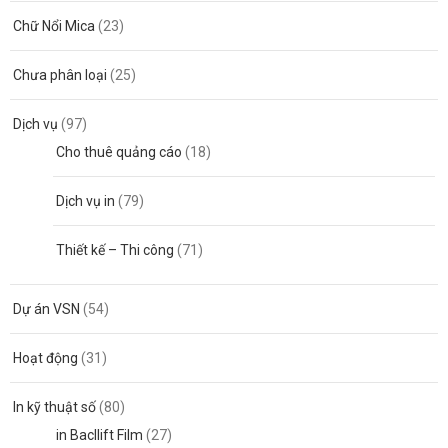
Nai
Chữ Nổi Mica
(23)
Chưa phân loại
(25)
Dịch vụ
(97)
Cho thuê quảng cáo
(18)
Dịch vụ in
(79)
Thiết kế – Thi công
(71)
Dự án VSN
(54)
Hoạt động
(31)
In kỹ thuật số
(80)
in Bacllift Film
(27)