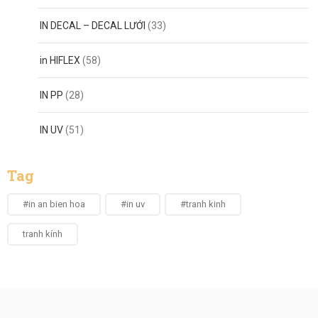
IN DECAL – DECAL LƯỚI
(33)
in HIFLEX
(58)
IN PP
(28)
IN UV
(51)
Tag
#in an bien hoa
#in uv
#tranh kinh
tranh kính