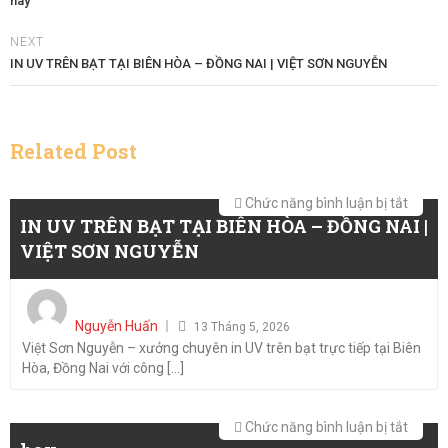
hay
NEXT
IN UV TRÊN BẠT TẠI BIÊN HÒA – ĐỒNG NAI | VIỆT SƠN NGUYỄN
Related Post
ở
Chức năng bình luận bị tắt
IN UV TRÊN BẠT TẠI BIÊN HÒA – ĐỒNG NAI |
IN
VIỆT SƠN NGUYỄN
UV
TRÊN
Posted
BẠT
on
Nguyễn Huấn
TẠI
13 Tháng 5, 2026
Việt Sơn Nguyễn – xưởng chuyên in UV trên bạt trực tiếp tại Biên
BIÊN
Hòa, Đồng Nai với công [...]
HÒA
–
ở
Chức năng bình luận bị tắt
ĐỒNG