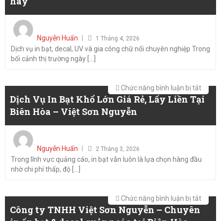
hay
hay
NAI
|
Posted
VIỆT
on
Nguyễn Huấn
1 Tháng 4, 2026
SƠN
Dịch vụ in bạt, decal, UV và gia công chữ nổi chuyên nghiệp Trong
NGUY
bối cảnh thị trường ngày [...]
ở
Chức năng bình luận bị tắt
Dịch Vụ In Bạt Khổ Lớn Giá Rẻ, Lấy Liền Tại
Dịch
Biên Hòa – Việt Sơn Nguyễn
Vụ
In
Posted
Bạt
on
Nguyễn Huấn
Khổ
2 Tháng 3, 2026
Trong lĩnh vực quảng cáo, in bạt vẫn luôn là lựa chọn hàng đầu
Lớn
nhờ chi phí thấp, độ [...]
Giá
Rẻ,
ở
Chức năng bình luận bị tắt
Lấy
Công ty TNHH Việt Sơn Nguyễn – Chuyên
Công
Liền