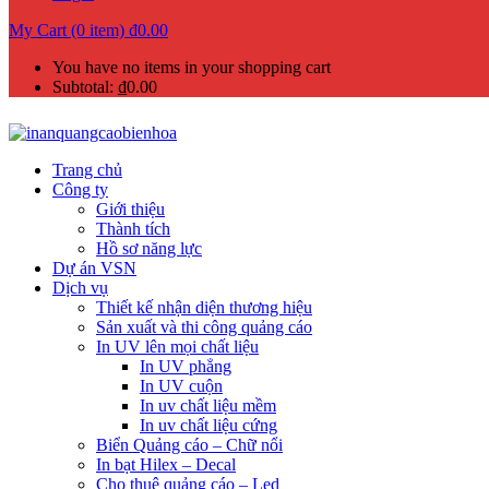
My Cart (0 item)
₫
0.00
You have no items in your shopping cart
Subtotal:
₫
0.00
Trang chủ
Công ty
Giới thiệu
Thành tích
Hồ sơ năng lực
Dự án VSN
Dịch vụ
Thiết kế nhận diện thương hiệu
Sản xuất và thi công quảng cáo
In UV lên mọi chất liệu
In UV phẳng
In UV cuộn
In uv chất liệu mềm
In uv chất liệu cứng
Biển Quảng cáo – Chữ nổi
In bạt Hilex – Decal
Cho thuê quảng cáo – Led