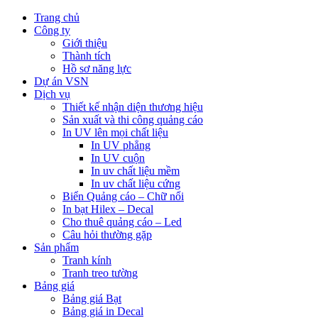
Trang chủ
Công ty
Giới thiệu
Thành tích
Hồ sơ năng lực
Dự án VSN
Dịch vụ
Thiết kế nhận diện thương hiệu
Sản xuất và thi công quảng cáo
In UV lên mọi chất liệu
In UV phẳng
In UV cuộn
In uv chất liệu mềm
In uv chất liệu cứng
Biển Quảng cáo – Chữ nổi
In bạt Hilex – Decal
Cho thuê quảng cáo – Led
Câu hỏi thường gặp
Sản phẩm
Tranh kính
Tranh treo tường
Bảng giá
Bảng giá Bạt
Bảng giá in Decal