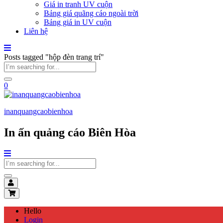
Giá in tranh UV cuộn
Bảng giá quãng cáo ngoài trời
Bảng giá in UV cuộn
Liên hệ
Posts tagged "hộp đèn trang trí"
0
inanquangcaobienhoa
In ấn quảng cáo Biên Hòa
Hello
Login