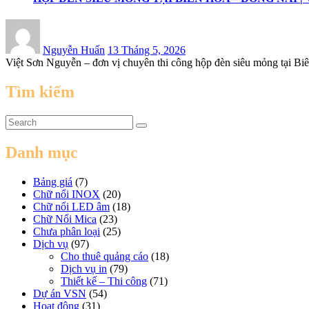
Posted
on
Nguyễn Huấn
13 Tháng 5, 2026
Việt Sơn Nguyễn – đơn vị chuyên thi công hộp đèn siêu mỏng tại Biê
Tìm kiếm
Danh mục
Bảng giá
(7)
Chữ nổi INOX
(20)
Chữ nổi LED âm
(18)
Chữ Nổi Mica
(23)
Chưa phân loại
(25)
Dịch vụ
(97)
Cho thuê quảng cáo
(18)
Dịch vụ in
(79)
Thiết kế – Thi công
(71)
Dự án VSN
(54)
Hoạt động
(31)