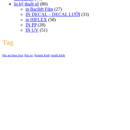
In kỹ thuật số
(80)
in Bacllift Film
(27)
IN DECAL – DECAL LƯỚI
(33)
in HIFLEX
(58)
IN PP
(28)
IN UV
(51)
Tag
#in an bien hoa
#in uv
#tranh kinh
tranh kính