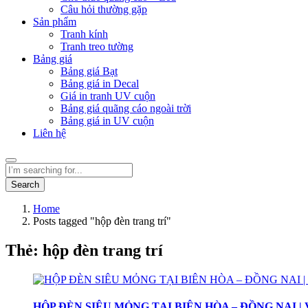
Câu hỏi thường gặp
Sản phẩm
Tranh kính
Tranh treo tường
Bảng giá
Bảng giá Bạt
Bảng giá in Decal
Giá in tranh UV cuộn
Bảng giá quãng cáo ngoài trời
Bảng giá in UV cuộn
Liên hệ
Search
Home
Posts tagged "hộp đèn trang trí"
Thẻ:
hộp đèn trang trí
HỘP ĐÈN SIÊU MỎNG TẠI BIÊN HÒA – ĐỒNG NAI |