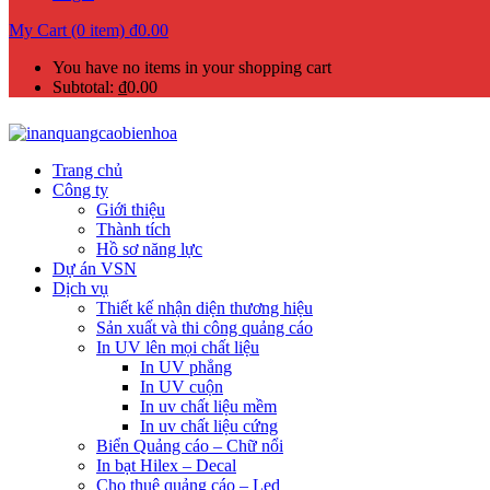
My Cart (0 item)
₫
0.00
You have no items in your shopping cart
Subtotal:
₫
0.00
Trang chủ
Công ty
Giới thiệu
Thành tích
Hồ sơ năng lực
Dự án VSN
Dịch vụ
Thiết kế nhận diện thương hiệu
Sản xuất và thi công quảng cáo
In UV lên mọi chất liệu
In UV phẳng
In UV cuộn
In uv chất liệu mềm
In uv chất liệu cứng
Biển Quảng cáo – Chữ nổi
In bạt Hilex – Decal
Cho thuê quảng cáo – Led