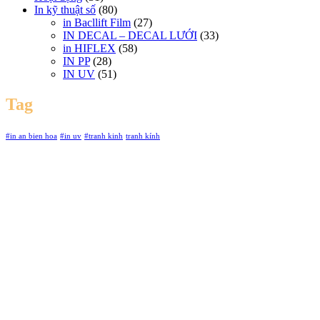
In kỹ thuật số
(80)
in Bacllift Film
(27)
IN DECAL – DECAL LƯỚI
(33)
in HIFLEX
(58)
IN PP
(28)
IN UV
(51)
Tag
#in an bien hoa
#in uv
#tranh kinh
tranh kính