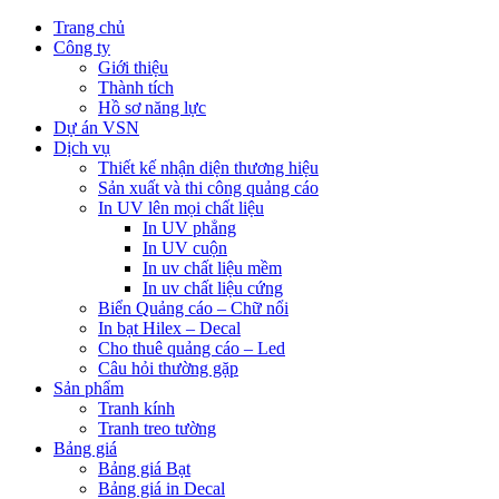
Trang chủ
Công ty
Giới thiệu
Thành tích
Hồ sơ năng lực
Dự án VSN
Dịch vụ
Thiết kế nhận diện thương hiệu
Sản xuất và thi công quảng cáo
In UV lên mọi chất liệu
In UV phẳng
In UV cuộn
In uv chất liệu mềm
In uv chất liệu cứng
Biển Quảng cáo – Chữ nổi
In bạt Hilex – Decal
Cho thuê quảng cáo – Led
Câu hỏi thường gặp
Sản phẩm
Tranh kính
Tranh treo tường
Bảng giá
Bảng giá Bạt
Bảng giá in Decal