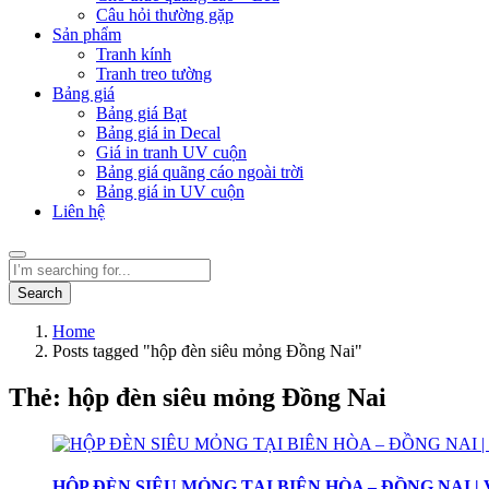
Câu hỏi thường gặp
Sản phẩm
Tranh kính
Tranh treo tường
Bảng giá
Bảng giá Bạt
Bảng giá in Decal
Giá in tranh UV cuộn
Bảng giá quãng cáo ngoài trời
Bảng giá in UV cuộn
Liên hệ
Search
Home
Posts tagged "hộp đèn siêu mỏng Đồng Nai"
Thẻ:
hộp đèn siêu mỏng Đồng Nai
HỘP ĐÈN SIÊU MỎNG TẠI BIÊN HÒA – ĐỒNG NAI |