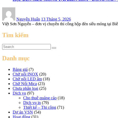
Posted
on
Nguyễn Huấn
13 Tháng 5, 2026
Việt Sơn Nguyễn – đơn vị chuyên thi công hộp đèn siêu mỏng tại Biê
Tìm kiếm
Danh mục
Bảng giá
(7)
Chữ nổi INOX
(20)
Chữ nổi LED âm
(18)
Chữ Nổi Mica
(23)
Chưa phân loại
(25)
Dịch vụ
(97)
Cho thuê quảng cáo
(18)
Dịch vụ in
(79)
Thiết kế – Thi công
(71)
Dự án VSN
(54)
Hoạt động
(31)