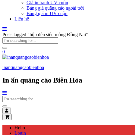
Giá in tranh UV cuộn
Bảng giá quãng cáo ngoài trời
Bảng giá in UV cuộn
Liên hệ
Posts tagged "hộp đèn siêu mỏng Đồng Nai"
0
inanquangcaobienhoa
In ấn quảng cáo Biên Hòa
Hello
Login