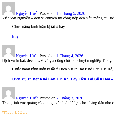
Nguyễn Huấn
Posted on
13 Tháng 5, 2026
Việt Sơn Nguyễn – đơn vị chuyên thi công hộp đèn siêu mỏng tại Biê
Chức năng bình luận bị tắt
ở hay
hay
Nguyễn Huấn
Posted on
1 Tháng 4, 2026
Dịch vụ in bạt, decal, UV và gia công chữ nổi chuyên nghiệp Trong bố
Chức năng bình luận bị tắt
ở Dịch Vụ In Bạt Khổ Lớn Giá Rẻ,
Dịch Vụ In Bạt Khổ Lớn Giá Rẻ, Lấy Liền Tại Biên Hòa –
Nguyễn Huấn
Posted on
2 Tháng 3, 2026
Trong lĩnh vực quảng cáo, in bạt vẫn luôn là lựa chọn hàng đầu nhờ chi
Tìm kiếm