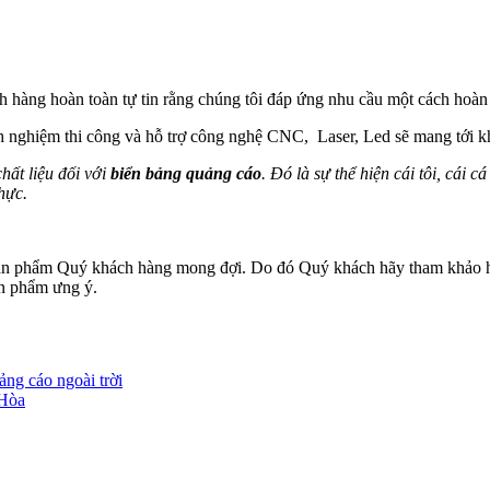
hàng hoàn toàn tự tin rằng chúng tôi đáp ứng nhu cầu một cách hoàn 
nh nghiệm thi công và hỗ trợ công nghệ CNC, Laser, Led sẽ mang tới k
hất liệu đối với
biển bảng quảng cáo
. Đó là sự thể hiện cái tôi, cái
hực.
t sản phẩm Quý khách hàng mong đợi. Do đó Quý khách hãy tham khảo ho
ản phẩm ưng ý.
ng cáo ngoài trời
Hòa