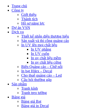
Trang chủ
Công ty
Giới thiệu
Thành tích
Hồ sơ năng lực
Dự án VSN
Dịch vụ
Thiết kế nhận diện thương hiệu
Sản xuất và thi công quảng cáo
In UV lên mọi chất liệu
In UV phẳng
In UV cuộn
In uv chất liệu mềm
In uv chất liệu cứng
Biển Quảng cáo – Chữ nổi
In bạt Hilex – Decal
Cho thuê quảng cáo – Led
Câu hỏi thường gặp
Sản phẩm
Tranh kính
Tranh treo tường
Bảng giá
Bảng giá Bạt
Bảng giá in Decal