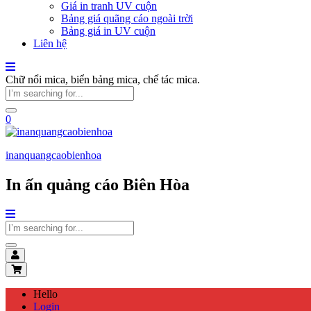
Giá in tranh UV cuộn
Bảng giá quãng cáo ngoài trời
Bảng giá in UV cuộn
Liên hệ
Chữ nổi mica, biển bảng mica, chế tác mica.
0
inanquangcaobienhoa
In ấn quảng cáo Biên Hòa
Hello
Login