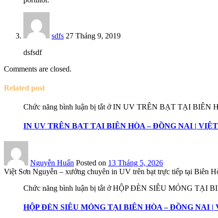
sdfs
27 Tháng 9, 2019
dsfsdf
Comments are closed.
Related post
Chức năng bình luận bị tắt
ở IN UV TRÊN BẠT TẠI BIÊN 
IN UV TRÊN BẠT TẠI BIÊN HÒA – ĐỒNG NAI | VI
Nguyễn Huấn
Posted on
13 Tháng 5, 2026
Việt Sơn Nguyễn – xưởng chuyên in UV trên bạt trực tiếp tại Biên Hò
Chức năng bình luận bị tắt
ở HỘP ĐÈN SIÊU MỎNG TẠI B
HỘP ĐÈN SIÊU MỎNG TẠI BIÊN HÒA – ĐỒNG NAI |