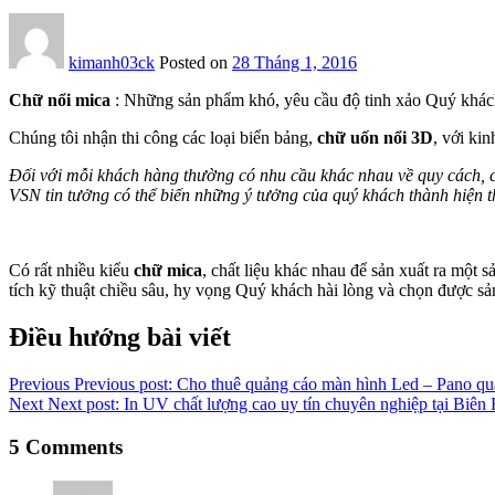
kimanh03ck
Posted on
28 Tháng 1, 2016
Chữ nổi mica
: Những sản phẩm khó, yêu cầu độ tinh xảo Quý khách 
Chúng tôi nhận thi công các loại biển bảng,
chữ uốn nổi 3D
, với ki
Đối với mỗi khách hàng thường có nhu cầu khác nhau về quy cách, c
VSN tin tưởng có thể biến những ý tưởng của quý khách thành hiện t
Có rất nhiều kiểu
chữ mica
, chất liệu khác nhau để sản xuất ra mộ
tích kỹ thuật chiều sâu, hy vọng Quý khách hài lòng và chọn được s
Điều hướng bài viết
Previous
Previous post:
Cho thuê quảng cáo màn hình Led – Pano quả
Next
Next post:
In UV chất lượng cao uy tín chuyên nghiệp tại Biên 
5 Comments