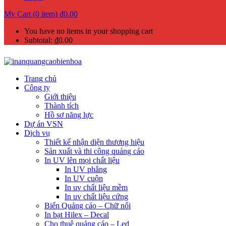
My Cart (0 item)
₫
0.00
You have no items in your shopping cart
Subtotal:
₫
0.00
Trang chủ
Công ty
Giới thiệu
Thành tích
Hồ sơ năng lực
Dự án VSN
Dịch vụ
Thiết kế nhận diện thương hiệu
Sản xuất và thi công quảng cáo
In UV lên mọi chất liệu
In UV phẳng
In UV cuộn
In uv chất liệu mềm
In uv chất liệu cứng
Biển Quảng cáo – Chữ nổi
In bạt Hilex – Decal
Cho thuê quảng cáo – Led