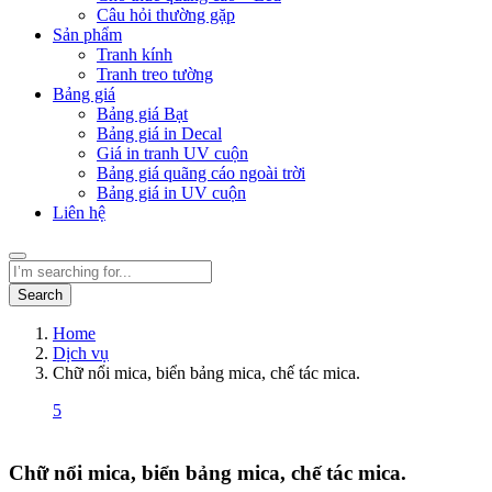
Câu hỏi thường gặp
Sản phẩm
Tranh kính
Tranh treo tường
Bảng giá
Bảng giá Bạt
Bảng giá in Decal
Giá in tranh UV cuộn
Bảng giá quãng cáo ngoài trời
Bảng giá in UV cuộn
Liên hệ
Search
Home
Dịch vụ
Chữ nổi mica, biển bảng mica, chế tác mica.
5
Chữ nổi mica, biển bảng mica, chế tác mica.