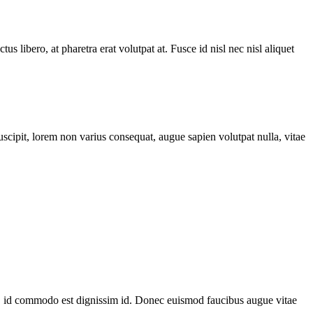
us libero, at pharetra erat volutpat at. Fusce id nisl nec nisl aliquet
scipit, lorem non varius consequat, augue sapien volutpat nulla, vitae
sa, id commodo est dignissim id. Donec euismod faucibus augue vitae