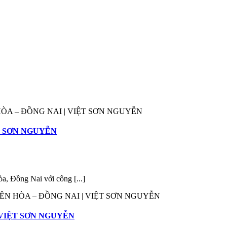
HÒA – ĐỒNG NAI | VIỆT SƠN NGUYỄN
ỆT SƠN NGUYỄN
a, Đồng Nai với công [...]
IÊN HÒA – ĐỒNG NAI | VIỆT SƠN NGUYỄN
 VIỆT SƠN NGUYỄN