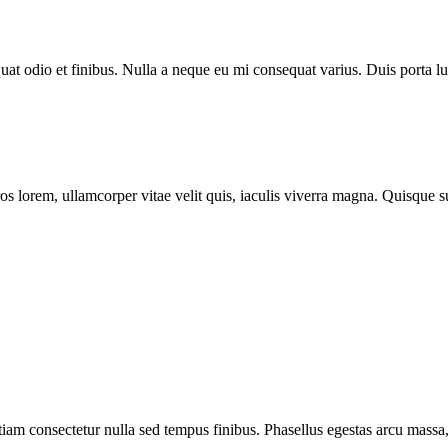
uat odio et finibus. Nulla a neque eu mi consequat varius. Duis porta luct
 lorem, ullamcorper vitae velit quis, iaculis viverra magna. Quisque su
 Etiam consectetur nulla sed tempus finibus. Phasellus egestas arcu mas